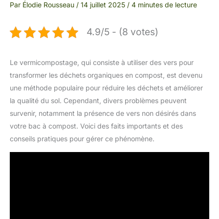
Par
Élodie Rousseau
/
14 juillet 2025
/
4 minutes de lecture
4.9/5 - (8 votes)
Le vermicompostage, qui consiste à utiliser des vers pour
transformer les déchets organiques en compost, est devenu
une méthode populaire pour réduire les déchets et améliorer
la qualité du sol. Cependant, divers problèmes peuvent
survenir, notamment la présence de vers non désirés dans
votre bac à compost. Voici des faits importants et des
conseils pratiques pour gérer ce phénomène.