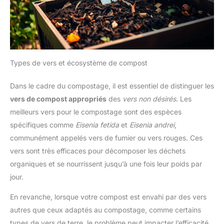
Types de vers et écosystème de compost
Dans le cadre du compostage, il est essentiel de distinguer les
vers de compost appropriés
des
vers non désirés
. Les
meilleurs vers pour le compostage sont des espèces
spécifiques comme
Eisenia fetida
et
Eisenia andrei
,
communément appelés vers de fumier ou vers rouges. Ces
vers sont très efficaces pour décomposer les déchets
organiques et se nourrissent jusqu’à une fois leur poids par
jour.
En revanche, lorsque votre compost est envahi par des vers
autres que ceux adaptés au compostage, comme certains
types de vers de terre, le problème peut impacter l’efficacité