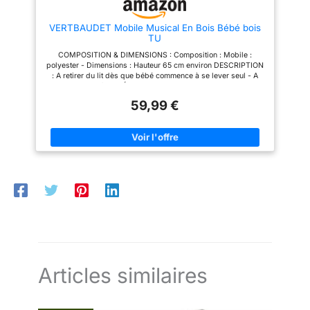
donc si vous avez des
questions sur nos produits,
VERTBAUDET Mobile Musical En Bois Bébé bois
n'hésitez pas à nous contacter.
TU
Notre poursuite est votre
satisfaction à 100%.
COMPOSITION & DIMENSIONS : Composition : Mobile :
polyester - Dimensions : Hauteur 65 cm environ DESCRIPTION
: A retirer du lit dès que bébé commence à se lever seul - A
monter soi-même DÉTAILS : Mobile musical comprenant 5
suspensions billes + éléments : un hérisson, un renard, un
59,99 €
lapin, un chat et une pomme ATOUTS : Livré dans une boîte
cadeau en kraft - Dès la naissance - Matelas à langer,
gigoteuses, parure et tour de lit assortis vendus séparément
Articles similaires