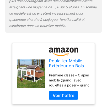
plus qu’encourageant avec des commentaires clients
par le haut. Vous avez
atteignant une moyenne de 5, 0 sur 5 étoiles. En somme,
ainsi un accès rapide aux
ce modèle est un excellent investissement pour
œufs.
quiconque cherche à conjuguer fonctionnalité et
esthétique dans un poulailler mobile.
Poulailler Mobile
Extérieur en Bois
de Haute qualité
Première classe – Clapier
248 cm x 115 cm x
mobile (grand) avec
76 cm modèle « 153
roulettes à poser – grand
Mobile »
tiroir XXL à déjections
canines, nichoir avec toit
pour ouvrir, rampe pour
poules et enclos ouvert.