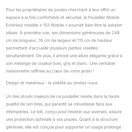
Maintien optimal –
Convient pour les petits
Pour les propriétaires de poules cherchant à leur offrir un
animaux comme les
espace à la fois confortable et sécurisé, le Poulailler Mobile
poules, les poules
Extérieur modèle « 153 Mobile » pourrait bien être la solution
naines, les cailles, les
idéale. À première vue, ses dimensions généreuses de 248
cochons d'Inde, les
lapins, les lapins ou les
cm de longueur, 76 cm de largeur et 115 cm de hauteur
lapins nains. L'enclos
permettent d’accueillir plusieurs petites volailles
offre à vos animaux des
simultanément. De plus, il arbore une allure élégante grâce à
possibilités optimales à
son mélange de couleur bois, gris et blanc. Une véritable
l'intérieur. Résistant aux
intempéries – l'enclos de
maisonnette raffinée au cœur de votre jardin !
haute qualité a été peint
Design et matériaux : la solidité au rendez-vous
avec une lasure douce et
non toxique et protège
l'enclos contre l'humidité
Un des atouts majeurs de ce poulailler réside dans la haute
– Idéal pour votre jardin.
qualité de son bois, qui garantit sa robustesse face aux
Longue durée de vie –
intempéries. Le toit, conçu pour résister aux averses, assure
Poulailler / poulailler
une protection optimale à vos poules. Quant à la structure
résistant aux intempéries
sur 2 étages en bois de
générale, elle est conçue pour supporter un usage prolongé