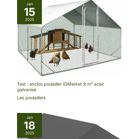
Jan
15
2025
Test : enclos poulailler IDMarket 9 m² acier
galvanisé
Les poulaillers
Jan
18
2025