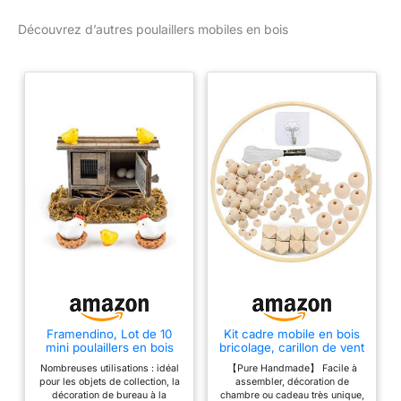
La porte d'écurie s'ouvre
Découvrez d’autres poulaillers mobiles en bois
et se ferme de l'extérieur.
Maintien optimal –
Convient pour les petits
animaux comme les
poules, les poules
naines, les cailles, les
cochons d'Inde, les
lapins, les lapins ou les
lapins nains. L'enclos
offre à vos animaux des
possibilités optimales à
l'intérieur. Résistant aux
intempéries – l'enclos de
haute qualité a été peint
avec une lasure douce et
non toxique et protège
l'enclos contre l'humidité
Framendino, Lot de 10
Kit cadre mobile en bois
mini poulaillers en bois
bricolage, carillon de vent
– Idéal pour votre jardin.
pour décoration de jardin
mobile pour lit bébé,
Longue durée de vie –
Nombreuses utilisations : idéal
【Pure Handmade】 Facile à
féérique
naturel artisanal cintre de
pour les objets de collection, la
assembler, décoration de
Poulailler / poulailler
cloche de lit de bébé,
décoration de bureau à la
chambre ou cadeau très unique,
cadeau de décoration de