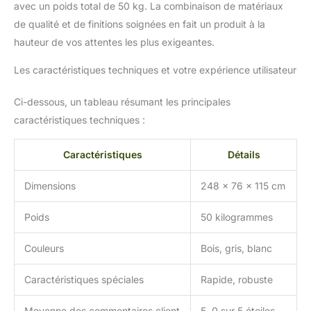
pin robuste de qualité
avec un poids total de 50 kg. La combinaison de matériaux
supérieure. Le bec
de qualité et de finitions soignées en fait un produit à la
(volière) est entièrement
hauteur de vos attentes les plus exigeantes.
monté avec une grille
galvanisée solide dans le
Les caractéristiques techniques et votre expérience utilisateur
cadre. Nettoyage rapide
- Grâce au tiroir en métal
Ci-dessous, un tableau résumant les principales
amovible, le clapier
spacieux est facile à
caractéristiques techniques :
nettoyer. Un autre
avantage du nettoyage
Caractéristiques
Détails
est le nichoir à ouverture
par le haut. Vous avez
Dimensions
248 x 76 x 115 cm
ainsi un accès rapide aux
œufs.
Poids
50 kilogrammes
Couleurs
Bois, gris, blanc
Caractéristiques spéciales
Rapide, robuste
Moyenne des commentaires client
5, 0 sur 5 étoiles