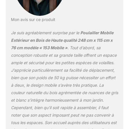
intempéries – l'enclos de
haute qualité a été peint
avec une lasure douce et
non toxique et protège
Mon avis sur ce produit
l'enclos contre l'humidité
– Idéal pour votre jardin.
Je suis agréablement surprise par le
Poulailler Mobile
Longue durée de vie –
Extérieur en Bois de Haute qualité 248 cm x 115 cm x
Poulailler / poulailler
76 cm modèle « 153 Mobile »
. Tout d’abord, sa
résistant aux intempéries
conception robuste et sa grande taille offrent un espace
sur 2 étages en bois de
pin robuste de qualité
ample et sécurisé pour les petites espèces de volailles.
supérieure. Le bec
J’apprécie particulièrement sa facilité de déplacement,
(volière) est entièrement
bien que son poids de 50 kg puisse nécessiter un effort
monté avec une grille
à deux, le design mobile s’avère très pratique. La
galvanisée solide dans le
cadre. Nettoyage rapide
couleur naturelle du bois agrémentée de nuances de gris
- Grâce au tiroir en métal
et blanc s’intègre harmonieusement à mon jardin.
amovible, le clapier
Cependant, bien qu’il soit rapide à assembler, il faut
spacieux est facile à
noter que son aspect imposant peut ne pas convenir à
nettoyer. Un autre
avantage du nettoyage
tous les espaces. Son accueil auprès des utilisateurs est
est le nichoir à ouverture