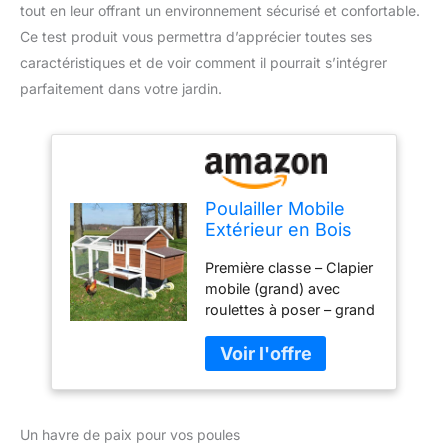
tout en leur offrant un environnement sécurisé et confortable.
Ce test produit vous permettra d’apprécier toutes ses
caractéristiques et de voir comment il pourrait s’intégrer
parfaitement dans votre jardin.
Poulailler Mobile
Extérieur en Bois
de Haute qualité
Première classe – Clapier
248 cm x 115 cm x
mobile (grand) avec
76 cm modèle « 153
roulettes à poser – grand
Mobile »
tiroir XXL à déjections
canines, nichoir avec toit
pour ouvrir, rampe pour
poules et enclos ouvert.
La porte d'écurie s'ouvre
Un havre de paix pour vos poules
et se ferme de l'extérieur.