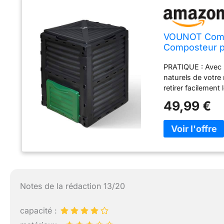
VOUNOT Compo
Composteur p
Polypropylène
PRATIQUE : Avec 
naturels de votre
retirer facilemen
composteur. EFFIC
49,99 €
verte, ce qui per
l’intérieur. De pl
l'air de pénétrer,
déchets biologiq
seulement 3 minut
montage claire et 
facilement. GRAN
suffisante pour un
Notes de la rédaction 13/20
imposante et dis
(résistant aux in
capacité :
80 (cm)