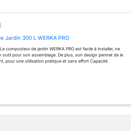
e Jardin 300 L WERKA PRO
e: Le composteur de jardin WERKA PRO est facile à installer, ne
 outil pour son assemblage. De plus, son design permet de le
t, pour une utilisation pratique et sans effort Capacité
ne contenance de 300 litres, ce composteur offre une capacité
utilisation quotidienne, tout en restant discret dans votre jardin,
ion parfaite Système thermique intelligent: Sa couleur noire
pement thermique optimal à l'intérieur pendant l'ensoleillement.
ion à la surface du composteur favorisent la décomposition
chets Résistance éprouvée: Conçu en polypropylène, un matériau
istance, ce composteur est également résistant aux intempéries
 garantissant ainsi sa durabilité Caractéristiques techniques
posteur présente des dimensions de L 61 cm x P 61 cm x H 83
t de s'adapter à différents espaces. Sa couleur noire ajoute une
 à votre jardin