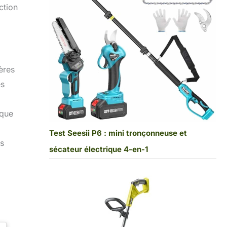
ction
ères
es
 que
Test Seesii P6 : mini tronçonneuse et
ts
sécateur électrique 4-en-1