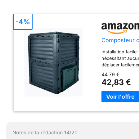
-4%
Composteur d
Installation facil
nécessitant aucun
déplacer facilemen
généreuse: Avec u
44,79 €
optimale pour une 
42,83 €
pour une intégrat
permet un dévelop
Les trous d'aérat
naturelle des dé
connu pour sa rés
et aux rayons UV,
précises: Le com
cm, lui permettan
Notes de la rédaction 14/20
touche d'élégance