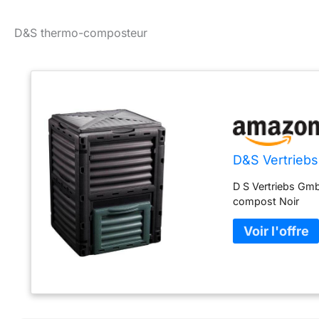
D&S thermo-composteur
D&S Vertriebs
D S Vertriebs Gm
compost Noir