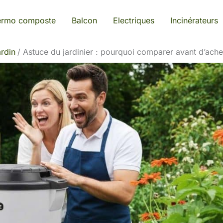
ermo composte
Balcon
Electriques
Incinérateurs
rdin
Astuce du jardinier : pourquoi comparer avant d’ach