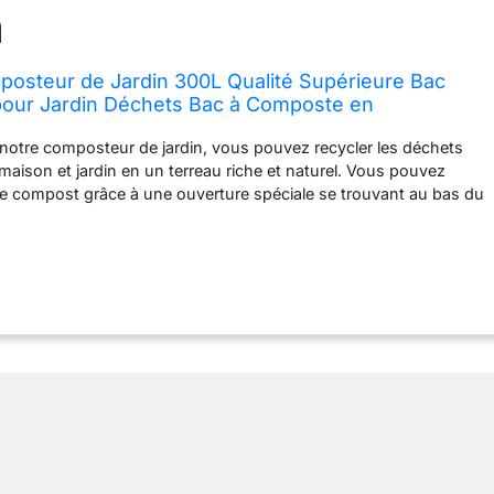
steur de Jardin 300L Qualité Supérieure Bac
our Jardin Déchets Bac à Composte en
 Résistant aux Chocs et aux UV Noir Vert Lot de 1
notre composteur de jardin, vous pouvez recycler les déchets
 maison et jardin en un terreau riche et naturel. Vous pouvez
t le compost grâce à une ouverture spéciale se trouvant au bas du
ACE : Notre bac à composte est fait de polypropylène noire et
met ce bac d’atteindre une température plus élevée rapidement à
us, des trous d'air à la surface du composteur peuvent permettre à
 ce qui est plus propice à une décomposition naturelle des
ues. MONTAGE FACILE : Notre composteur peut etre monté en
es. Vous n’avez pas besoin d’utiliser d’outils. Une notice de
simple est fournie dans le carton. Vous pourrez ainsi le déplacer
DE CAPACITÉ : Notre bac composteur a une capacité de 300L,
e utilisation quotidienne tout en maintenant une taille non
gracieuse. CARACTÉRISTIQUE : Matériaux – Polypropylène
tempéries, imperméable) ; Capacité–300L ; Dimensions–58 * 58 *