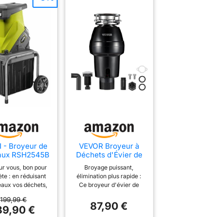
 - Broyeur de
VEVOR Broyeur à
aux RSH2545B
Déchets d'Évier de
teur 2500W,
Cuisine, 3/4 CV,
ur vous, bon pour
Broyage puissant,
ystème à
Système Broyage
ète : en réduisant
élimination plus rapide :
aux, Bac 40L,
Déchets
eaux vos déchets,
Ce broyeur d'évier de
 de Transport,
Alimentaires,
mendez vos sols,
cuisine est doté d'un
al Branches,
Montage à 3
199,99 €
sez le besoin en
moteur à courant continu
87,90 €
hets Verts,
Boulons, 3600
89,90 €
age et évitez la
de 3/4 CV avec une
es pousses et
tr/min, avec Cordon