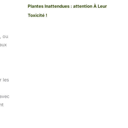
Plantes Inattendues : attention À Leur
Toxicité !
, ou
 aux
r les
 avec
nt