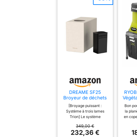
DREAME SF25
RYOBI
Broyeur de déchets
Végét
alimentaires,
– Mo
[Broyage puissant :
Bon po
système à triple
S
Système à trois lames
la plan
lame
Coute
Trion] Le système
en cop
Roues
innovant à trois lames
vous a
Idé
349,00 €
assure un broyage
rédui
Déc
232,36 €
1
instantané et homogène –
arros
Jeun