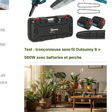
ité
ter
Test : tronçonneuse sans fil Outsunny 8 »
580W avec batteries et perche
Les
otre