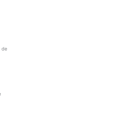
s de
e