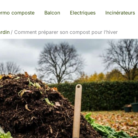
ermo composte
Balcon
Electriques
Incinérateurs
rdin
Comment préparer son compost pour l’hiver