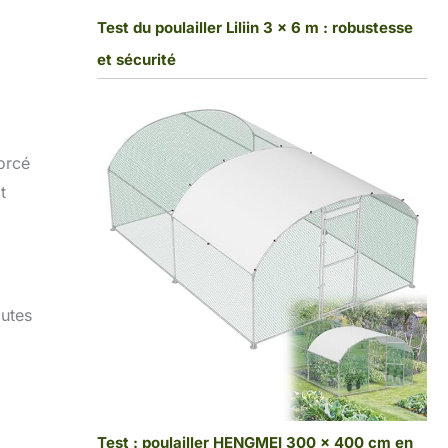
Test du poulailler Liliin 3 x 6 m : robustesse
.
et sécurité
forcé
t
outes
Test : poulailler HENGMEI 300 x 400 cm en