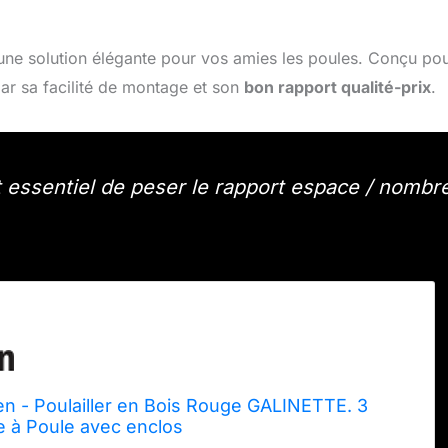
 une solution élégante pour vos amies les poules. Conçu po
 par sa facilité de montage et son
bon rapport qualité-prix
.
st essentiel de peser le rapport espace / nombr
en - Poulailler en Bois Rouge GALINETTE. 3
e à Poule avec enclos