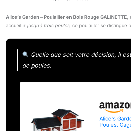
Alice’s Garden – Poulailler en Bois Rouge GALINETTE
,
accueillir
jusqu’à trois poules
, ce poulailler se distingue
Quelle que soit votre décision, il e
de poules.
Alice's Gard
Poules. Cag