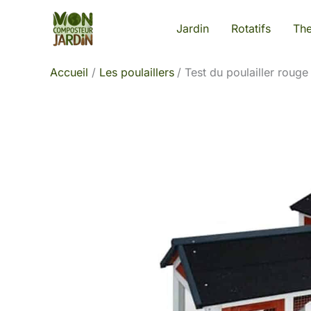
Aller
Jardin
Rotatifs
Th
au
contenu
Accueil
Les poulaillers
Test du poulailler rouge