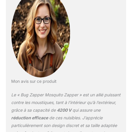
danger pour les enfants
et les enfants. Les tueurs
d'insectes en plein air
protègent la cour, la
terrasse et l'espace de
vie à l'air dernière
intervention contre les
piqûres d'insectes.
Niveau d'étanchéité
IPX4. Utilisez-le
normalement sous la
pluie (complètement
résistant aux
éclaboussures). Zapper
Mon avis sur ce produit
électrique pour insectes :
le piège à insectes est
Le « Bug Zapper Mosquito Zapper » est un allié puissant
équipé d'une lumière
contre les moustiques, tant à l’intérieur qu’à l’extérieur,
d'insectes UVA de 15 W
grâce à sa capacité de
4200 V
qui assure une
et d'une grille en acier
réduction efficace
de ces nuisibles. J’apprécie
galvanisé pour les
insectes, qui attire, défait
particulièrement son design discret et sa taille adaptée
et piège efficacement les