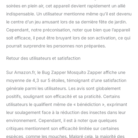
Les moustiquaires
soirées en plein air, cet appareil devient rapidement un allié
offrent un puissant
indispensable. Un utilisateur mentionne même qu’il est devenu
contrôle des insectes à
le centre d’un jeu amusant lors de sa dernière fête de jardin.
l'intérieur, à l'extérieur,
dans la cour, à la maison.
Cependant, notre préconisation, noter que bien que l’appareil
Installation facile : il suffit
soit efficace, il peut être bruyant lors de son activation, ce qui
de le placer à plat ou
pourrait surprendre les personnes non préparées.
d'utiliser un anneau pour
l'accrocher à un arbre ou
Retour des utilisateurs et satisfaction
au support mural de la
maison. Avec un câble
Sur Amazon.fr, le Bug Zapper Mosquito Zapper affiche une
d'alimentation étendu de
3,5 pieds, vous pouvez
moyenne de 4,3 sur 5 étoiles, témoignant d’une satisfaction
facilement le livrer sur
générale parmi les utilisateurs. Les avis sont globalement
votre terrasse ou
positifs, soulignant son efficacité et sa praticité. Certains
quelque part près de
utilisateurs le qualifient même de « bénédiction », exprimant
votre gril. Veuillez
leur soulagement face à la réduction des insectes dans leur
essayer de réinstaller
l'ampoule si elle ne
environnement. Cependant, il est à noter que quelques
s'allume pas après la
critiques mentionnent son efficacité limitée sur certaines
prise, car l'ampoule peut
espèces, comme les mouches. Malgré cela, la majorité des