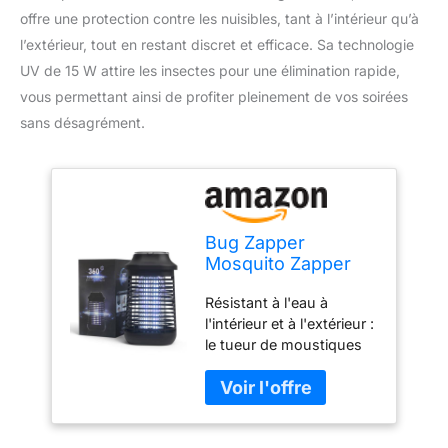
offre une protection contre les nuisibles, tant à l’intérieur qu’à
l’extérieur, tout en restant discret et efficace. Sa technologie
UV de 15 W attire les insectes pour une élimination rapide,
vous permettant ainsi de profiter pleinement de vos soirées
sans désagrément.
Bug Zapper
Mosquito Zapper
pour extérieur et
Résistant à l'eau à
intérieur, 4200 V
l'intérieur et à l'extérieur :
Haute Puissance,
le tueur de moustiques
étanche, pour
silencieux vous aide à
moustiques, Spot
vous débarrasser des
UV 15 W, pièges à
insectes d'intérieur,
Mouches, Patio,
garder la chambre, la
Tueur de pièges