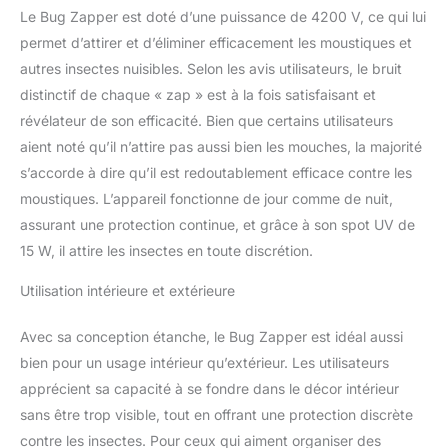
galvanisé pour les
Le Bug Zapper est doté d’une puissance de 4200 V, ce qui lui
insectes, qui attire, défait
permet d’attirer et d’éliminer efficacement les moustiques et
et piège efficacement les
autres insectes nuisibles. Selon les avis utilisateurs, le bruit
moustiques. Il y a un
distinctif de chaque « zap » est à la fois satisfaisant et
anneau de suspension
sur le dessus de la
révélateur de son efficacité. Bien que certains utilisateurs
chaussure à insectes,
aient noté qu’il n’attire pas aussi bien les mouches, la majorité
qui est facile à accrocher
s’accorde à dire qu’il est redoutablement efficace contre les
sur les arbres, les
moustiques. L’appareil fonctionne de jour comme de nuit,
porches et autres
assurant une protection continue, et grâce à son spot UV de
endroits. Sûr et efficace :
grille puissante qui
15 W, il attire les insectes en toute discrétion.
n'obstrue pas
efficacement les
Utilisation intérieure et extérieure
insectes. Cette lampe
anti-moustiques tue
Avec sa conception étanche, le Bug Zapper est idéal aussi
utilement les insectes
bien pour un usage intérieur qu’extérieur. Les utilisateurs
touchés avec la grille de
apprécient sa capacité à se fondre dans le décor intérieur
tension 4200, et le tube
UV de 15 W attire et
sans être trop visible, tout en offrant une protection discrète
élimine plus d'insectes.
contre les insectes. Pour ceux qui aiment organiser des