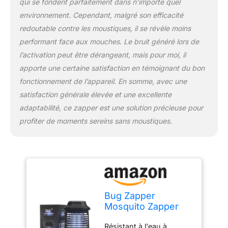
qui se fondent parfaitement dans n’importe quel
moustiques. Il y a un
environnement. Cependant, malgré son efficacité
anneau de suspension
redoutable contre les moustiques, il se révèle moins
sur le dessus de la
chaussure à insectes,
performant face aux mouches. Le bruit généré lors de
qui est facile à accrocher
l’activation peut être dérangeant, mais pour moi, il
sur les arbres, les
apporte une certaine satisfaction en témoignant du bon
porches et autres
fonctionnement de l’appareil. En somme, avec une
endroits. Sûr et efficace :
grille puissante qui
satisfaction générale élevée et une excellente
n'obstrue pas
adaptabilité, ce zapper est une solution précieuse pour
efficacement les
profiter de moments sereins sans moustiques.
insectes. Cette lampe
anti-moustiques tue
utilement les insectes
touchés avec la grille de
tension 4200, et le tube
UV de 15 W attire et
élimine plus d'insectes.
Bug Zapper
Les moustiquaires
Mosquito Zapper
offrent un puissant
pour extérieur et
contrôle des insectes à
Résistant à l'eau à
intérieur, 4200 V