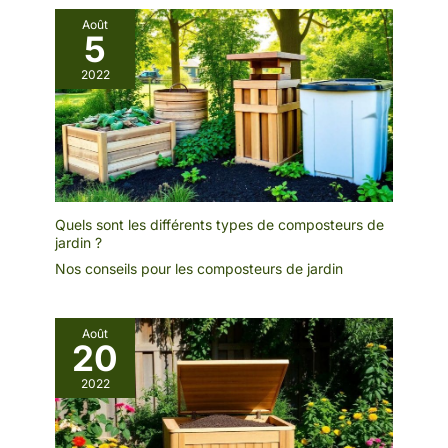
débarrassez-vous des
Août
moustiques morts, des
5
mouches et des
parasites. Débranchez le
2022
nettoyeur d'insectes
avant de le nettoyer. Ne
touchez pas le réseau
électrique avec la main
humide ou des matériaux
conducteurs d'électricité.
Quels sont les différents types de composteurs de
jardin ?
Nos conseils pour les composteurs de jardin
Août
20
2022