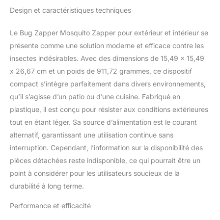
cuisine et la salle de bain
pour la Maison, la
Design et caractéristiques techniques
propres, sûr et
Cuisine,
environnemental, sans
danger pour les enfants
Le Bug Zapper Mosquito Zapper pour extérieur et intérieur se
et les enfants. Les tueurs
présente comme une solution moderne et efficace contre les
d'insectes en plein air
insectes indésirables. Avec des dimensions de 15,49 x 15,49
protègent la cour, la
x 26,67 cm et un poids de 911,72 grammes, ce dispositif
terrasse et l'espace de
vie à l'air dernière
compact s’intègre parfaitement dans divers environnements,
intervention contre les
qu’il s’agisse d’un patio ou d’une cuisine. Fabriqué en
piqûres d'insectes.
plastique, il est conçu pour résister aux conditions extérieures
Niveau d'étanchéité
tout en étant léger. Sa source d’alimentation est le courant
IPX4. Utilisez-le
normalement sous la
alternatif, garantissant une utilisation continue sans
pluie (complètement
interruption. Cependant, l’information sur la disponibilité des
résistant aux
pièces détachées reste indisponible, ce qui pourrait être un
éclaboussures). Zapper
point à considérer pour les utilisateurs soucieux de la
électrique pour insectes :
durabilité à long terme.
le piège à insectes est
équipé d'une lumière
Performance et efficacité
d'insectes UVA de 15 W
et d'une grille en acier