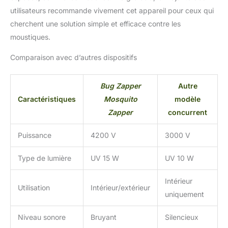
être lâche pendant la
utilisateurs recommande vivement cet appareil pour ceux qui
livraison. Facile à
nettoyer : la vadrouille
cherchent une solution simple et efficace contre les
électronique anti-
moustiques.
moustiques est facile à
nettoyer, plateau inférieur
Comparaison avec d’autres dispositifs
amovible, elle est livrée
avec une petite brosse à
Bug Zapper
Autre
poussière qui aide à
nettoyer les débris
Caractéristiques
Mosquito
modèle
d'insectes. Nettoyez la
Zapper
concurrent
base régulièrement après
une utilisation intensive,
Puissance
4200 V
3000 V
retirez simplement le bac
de collecte et
Type de lumière
UV 15 W
UV 10 W
débarrassez-vous des
moustiques morts, des
Intérieur
mouches et des
Utilisation
Intérieur/extérieur
parasites. Débranchez le
uniquement
nettoyeur d'insectes
avant de le nettoyer. Ne
Niveau sonore
Bruyant
Silencieux
touchez pas le réseau