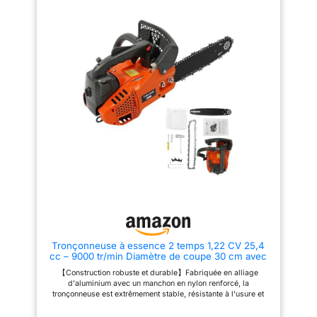
permettant d'affûter la chaîne en
seulement 3 secondes
directement sur la
tronçonneuse. Vitesse de chaîne
de 12 m/s. Coupe facile des
branches et du bois de
chauffage avec une longueur de
coupe max. de 25 cm La
sécurité avant tout : plusieurs
fonctions de sécurité
garantissent un fonctionnement
sûr : le frein de chaîne
instantané s'enclenche en 0,1
seconde en cas de rebond,
l'interrupteur de sécurité
empêche tout démarrage
accidentel et la double poignée
antidérapante assure une prise
en main et un contrôle optimaux
Utilisation simple : la tension de
la chaîne peut être réglée
rapidement et sans outil. Le
système de lubrification
Tronçonneuse à essence 2 temps 1,22 CV 25,4
automatique intégré de 150 ml
cc – 9000 tr/min Diamètre de coupe 30 cm avec
assure une lubrification
poignée supérieure pour jardin/forêt
continue de la chaîne, réduit
【Construction robuste et durable】Fabriquée en alliage
l'usure, garantit des
d'aluminium avec un manchon en nylon renforcé, la
performances optimales et
tronçonneuse est extrêmement stable, résistante à l'usure et
prolonge la durée de vie de
durable. Le piston à double anneau réduit l'usure, renforce
plus de 30% Conception légère
l'étanchéité et contrôle la consommation d'huile, réduit les