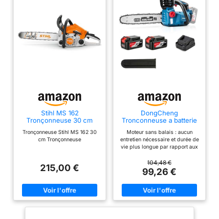
Stihl MS 162
DongCheng
Tronçonneuse 30 cm
Tronconneuse a batterie
20V, Brushless 900W,
Tronçonneuse Stihl MS 162 30
Moteur sans balais : aucun
25cm de coupe, 2×4Ah
cm Tronçonneuse
entretien nécessaire et durée de
vie plus longue par rapport aux
moteurs à balais traditionnels,
offre une puissance
104,48 €
215,00 €
comparable à celle d'une
99,26 €
tronçonneuse à essence de 25
cm³. Jusqu'à 80 coupes par
charge pour du bois de 10 cm x
10 cm Coupe précise : guide-
chaîne/chaîne de qualité 30 cm
avec technologie PowerSharp