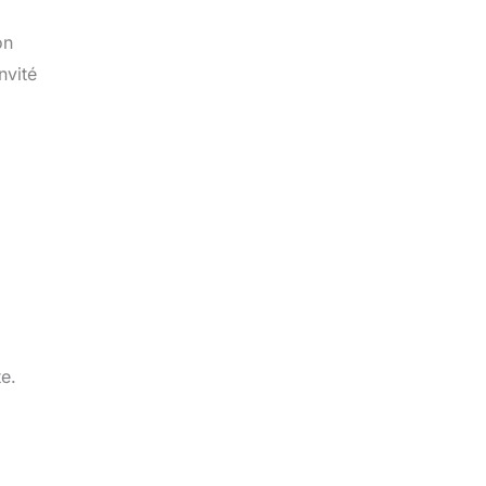
on
nvité
te.