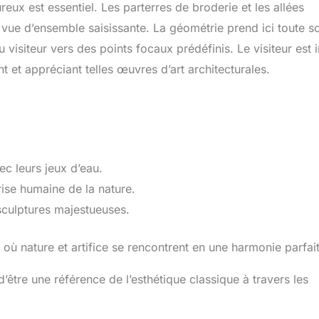
eux est essentiel. Les parterres de broderie et les allées
Étant donné que ces
objets sont fabriqués à la
vue d’ensemble saisissante. La géométrie prend ici toute s
main, de légères
 visiteur vers des points focaux prédéfinis. Le visiteur est i
variations de couleur et de
texture sur la surface sont
t et appréciant telles œuvres d’art architecturales.
possibles.
ec leurs jeux d’eau.
rise humaine de la nature.
sculptures majestueuses.
 où nature et artifice se rencontrent en une harmonie parfai
d’être une référence de l’esthétique classique à travers les