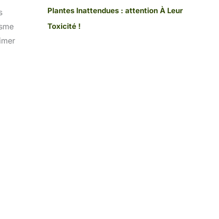
Plantes Inattendues : attention À Leur
s
Toxicité !
isme
limer