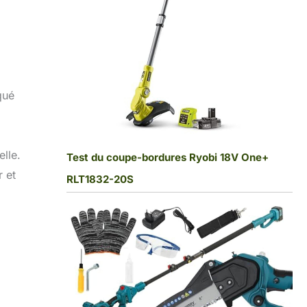
qué
elle.
Test du coupe-bordures Ryobi 18V One+
r et
RLT1832-20S
a