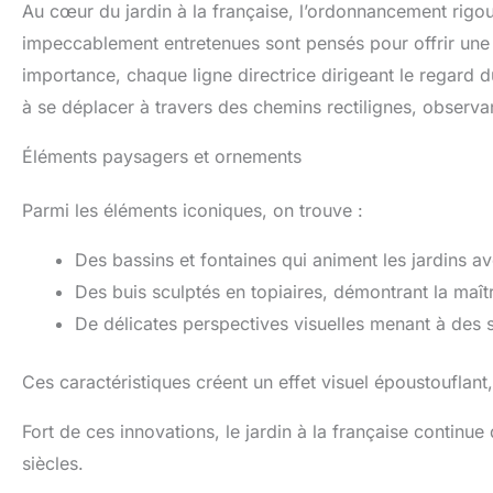
Au cœur du jardin à la française, l’ordonnancement rigour
méditation Dimensions
stables : avec 44 × 30 ×
impeccablement entretenues sont pensés pour offrir une 
29 cm et env. 5–6 kg, le
importance, chaque ligne directrice dirigeant le regard du
Bouddha se pose de façon
stable au jardin, sur une
à se déplacer à travers des chemins rectilignes, observan
terrasse ou un balcon Idée
cadeau pleine de sens : le
Éléments paysagers et ornements
Bouddha endormi
symbolise le lâcher-prise
et la paix intérieure – un
Parmi les éléments iconiques, on trouve :
cadeau idéal pour les
amateurs de jardin et de
déco
Des bassins et fontaines qui animent les jardins av
Des buis sculptés en topiaires, démontrant la maît
De délicates perspectives visuelles menant à des 
Ces caractéristiques créent un effet visuel époustouflant,
Fort de ces innovations, le jardin à la française continue 
siècles.