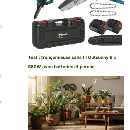
n
Test : tronçonneuse sans fil Outsunny 8 »
580W avec batteries et perche
s
le