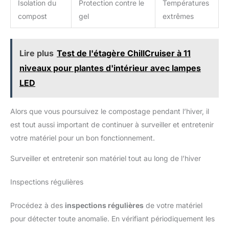
Isolation du
Protection contre le
Températures
compost. FERTILIGENE S'ENGAGE DANS UNE DEMARCHE
RESPONSABLE : Cet engrais est composé d'ingredients 100 %
compost
gel
extrêmes
naturels, sélectionnés par nos soins. Il ne contient pas de
matière animale mais un mélange d'ingrédients végétaux et
minéraux. Il intègre de la Zéolite pour une meilleure absorption
des nutriments par la plante, limitant ainsi leur dispersion dans
les sols. Il a été élaboré en France par notre équipe R&D et
Lire plus
Test de l'étagère ChillCruiser à 11
produit en Allemagne. Nos étuits intègrent 40 % de plastique
recyclé et sont recyclables.
niveaux pour plantes d'intérieur avec lampes
LED
Alors que vous poursuivez le compostage pendant l’hiver, il
est tout aussi important de continuer à surveiller et entretenir
votre matériel pour un bon fonctionnement.
Surveiller et entretenir son matériel tout au long de l’hiver
Inspections régulières
Procédez à des
inspections régulières
de votre matériel
pour détecter toute anomalie. En vérifiant périodiquement les