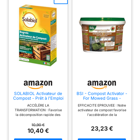
SOLABIOL Activateur de
BSI - Compost Activator -
Compost - Prêt à l'Emploi
For Mowed Grass -
- 900g
Prevents Acidification -
ACCÉLÈRE LA
EFFICACITE EPROUVEE : Notre
Aerates Compost - 6kg,
TRANSFORMATION : Favorise
activateur de compost favorise
Grisâtre
la décomposition rapide des
l'accélération de la
déchets verts et ménagers pour
décomposition naturelle de
obtenir un compost riche et
l'herbe tondue de votre jardin.
10,90 €
23,23 €
fertile en un temps record.
ACTION RAPIDE ET DURABLE :
10,40 €
COMPOST DE QUALITÉ :
Ce produit prévient
Produit un compost végétal
l'acidification, apporte de