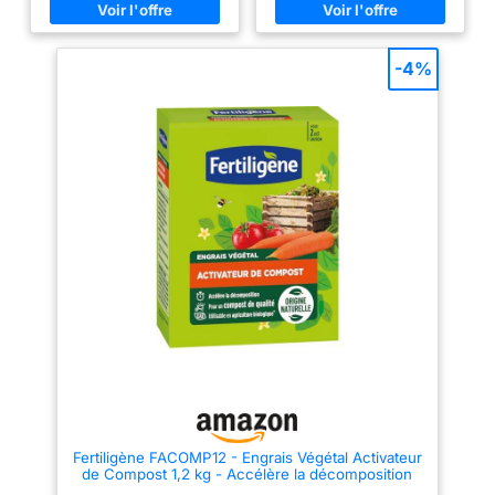
homogène, nutritif et sans
l'oxygène au tas de compost et
odeur, idéal pour enrichir
active la vie microbienne. La
naturellement le sol du potager
température dans le tas de
et des massifs fleuris.
compost augmente, le
-4%
UTILISATION SIMPLE : À
compostage s'accélère tandis
épandre facilement sur chaque
que les graines de mauvaises
couche de déchets (environ
herbes et d'herbe sont
tous les 10 cm) puis arroser
détruites. FACILE A UTILISER :
pour stimuler l’activité
L'activateur se répartit en fines
microbienne. FORMULE
couches entre deux couches
ORGANIQUE PUISSANTE :
(env. 10 cm) de tonte de gazon.
Riche en azote naturel (10 % N)
Vous pourrez par la suite utiliser
issu de plumes, os et compost
votre composte dans vos
végétal, pour un équilibre
activités de jardinage.
parfait du rapport C/N = 4.
REGLEMENTATION : À compter
du 1ier janvier 2024,
conformément au droit européen
et à la loi antigaspillage de
2020, le tri des biodéchets sera
généralisé et concernera tous
les professionnels et les
particuliers.
Fertiligène FACOMP12 - Engrais Végétal Activateur
de Compost 1,2 kg - Accélère la décomposition
des déchets Types légumes et Fruits - pour Un