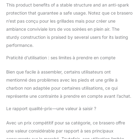
terme à haute
This product benefits of a stable structure and an anti-spark
température. MOTIF
protection that guarantee a safe usage. Notez que ce brasero
UNIQUE: Le motif
n’est pas conçu pour les grillades mais pour créer une
spécial orignal d'élan
entoure le foyer
ambiance conviviale lors de vos soirées en plein air. The
extérieur plein
sturdy construction is praised by several users for its lasting
d'élégance vintage. La
performance.
conception creuse
favorise la circulation
Praticité d’utilisation : ses limites à prendre en compte
de l'air, idéale pour la
combustion du bois ou
Bien que facile à assembler, certains utilisateurs ont
du charbon de bois. Le
mentionné des problèmes avec les pieds et une grille à
grand brasero (Ø 65
cm) offre également un
charbon non adaptée pour certaines utilisations, ce qui
grand espace de
représente une contrainte à prendre en compte avant l’achat.
stockage du
combustible, pour des
Le rapport qualité-prix—une valeur à saisir ?
heures de chaleur.
CONCEPTION DE
Avec un prix compétitif pour sa catégorie, ce brasero offre
SÉCURITÉ: Foyer
une valeur considérable par rapport à ses principaux
Barbecue équipé d'un
concurrents sur le marché. Toutefois, son utilisation limitée