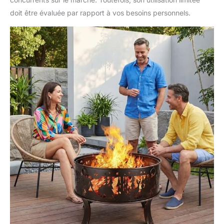
couvercle en maille à
poignée rondeet le
doit être évaluée par rapport à vos besoins personnels.
poker, le couvercle en
maille peut non
seulement empêcher
les étincelles et la
saleté, mais également
brûler complètement le
bois de chauffage. La
conception de la
poignée ronde ne vous
brûlera pas les mains,
offrant un espace de
chauffage propre et
confortable.
ASSEMBLAGE FACILE :
Léger et facile à
assembler, fixez les 4
pieds et Brasero
Exterieur pour Jardin
pour assembler
rapidement et