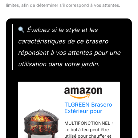
limites, afin de déterminer s’il correspond à vos attentes.
Évaluez si le style et les
caractéristiques de ce brasero
répondent à vos attentes pour une
utilisation dans votre jardin.
TLGREEN Brasero
Extérieur pour
Jardin, brasero
MULTIFONCTIONNEL :
avec Protection
Le bol à feu peut être
Anti-étincelles,
utilisé pour chauffer et
Foyer Stable Ø 71