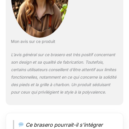
l'extérieur, durable et
antirouille, peut
résister à une
utilisation à long
terme à haute
température. MOTIF
UNIQUE: Le motif
Mon avis sur ce produit
spécial orignal d'élan
entoure le foyer
L’avis général sur ce brasero est très positif concernant
extérieur plein
son design et sa qualité de fabrication. Toutefois,
d'élégance vintage.
certains utilisateurs conseillent d’être attentif aux limites
La conception creuse
favorise la circulation
fonctionnelles, notamment en ce qui concerne la solidité
de l'air, idéale pour la
des pieds et la grille à charbon. Un produit séduisant
combustion du bois
pour ceux qui privilégient le style à la polyvalence.
ou du charbon de
bois. Le grand
brasero (Ø 65 cm)
offre également un
grand espace de
Ce brasero pourrait-il s’intégrer
stockage du