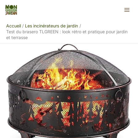
Aller
Rechercher
au
contenu
Accueil
Les incinérateurs de jardin
Test du brasero TLGREEN : look rétro et pratique pour jardin
et terrasse