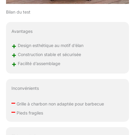
facilement ce foyer
robuste avec pare-
Bilan du test
étincelles. Le cadre à 4
pieds offre une stabilité
optimale.
Avantages
+
Design esthétique au motif d’élan
+
Construction stable et sécurisée
+
Facilité d’assemblage
Inconvénients
–
Grille à charbon non adaptée pour barbecue
–
Pieds fragiles