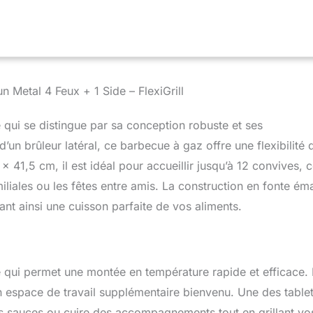
Metal 4 Feux + 1 Side – FlexiGrill
i se distingue par sa conception robuste et ses
’un brûleur latéral, ce barbecue à gaz offre une flexibilité 
41,5 cm, il est idéal pour accueillir jusqu’à 12 convives, 
iliales ou les fêtes entre amis. La construction en fonte éma
ant ainsi une cuisson parfaite de vos aliments.
e qui permet une montée en température rapide et efficace.
un espace de travail supplémentaire bienvenu. Une des table
des sauces ou cuire des accompagnements tout en grillant vo