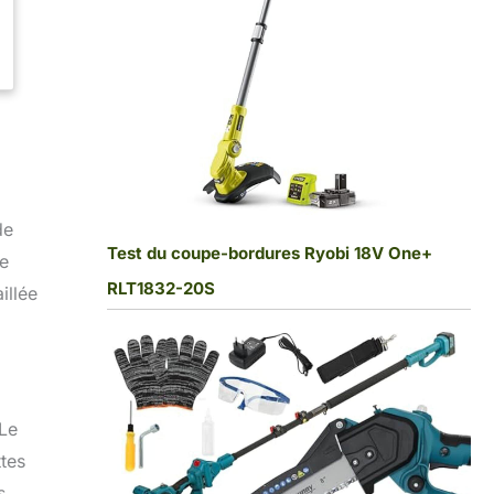
de
Test du coupe-bordures Ryobi 18V One+
ce
RLT1832-20S
illée
 Le
ttes
s