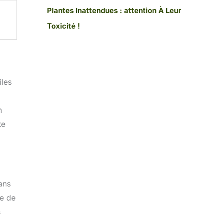
Plantes Inattendues : attention À Leur
Toxicité !
les
n
te
ans
ne de
s