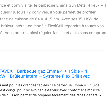
ance et convivialité, le barbecue Emma Gun Metal 4 Feux + 
eillir jusqu’à 12 convives, il vous permet de profiter
urface de cuisson de 64 x 41,5 cm. Avec ses 15,1 KW de
brûleur latéral, ce modèle FlexiGrill répondra à toutes vos
acité. Vous pourrez ainsi régaler famille et amis sans comprom
AVEX – Barbecue gaz Emma 4 + 1 Side – 4
kW – Brûleur latéral – Système FlexiGrill avec
se – Surface 64 x 41,5 cm – Jusqu'à 12 convives
ssant pour les grandes tablées : Le barbecue Emma 4 + 1 Side
est conçu pour recevoir en extérieur avec confort et simplicité.
e de cuisson permet de préparer facilement des repas généreux
onvives, aussi bien au quotidien que lors des grandes occasions.