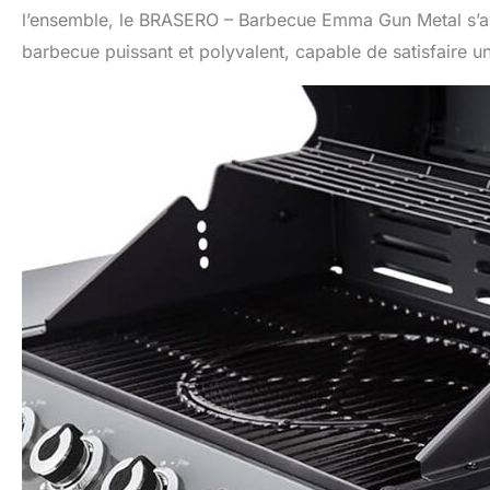
l’ensemble, le BRASERO – Barbecue Emma Gun Metal s’avè
barbecue puissant et polyvalent, capable de satisfaire 