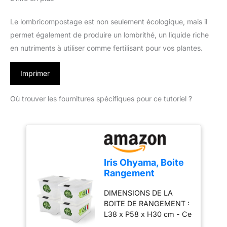
Le lombricompostage est non seulement écologique, mais il
permet également de produire un lombrithé, un liquide riche
en nutriments à utiliser comme fertilisant pour vos plantes.
Imprimer
Où trouver les fournitures spécifiques pour ce tutoriel ?
Iris Ohyama, Boite
Rangement
Plastique avec
DIMENSIONS DE LA
Couvercle, 45L, Lot
BOITE DE RANGEMENT :
de 4, Transparent,
L38 x P58 x H30 cm - Ce
Clips de Fermeture,
produit est une
Poignée, Empilable,