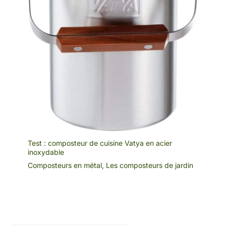
mandrin est libre de
changer les accessoires.
Idéal pour les projets de
filetage ou de perçage
dans le bois, le métal et
le plastique! Rejoignez -
Nnous et Profitez du
Service Impeccable du
Club FAHEFANA:
Chaque client devient
membre de fahfana.
Nous offrons un service
de garantie gratuit à
Test : composteur de cuisine Vatya en acier
chaque membre. Nous
inoxydable
avons également une
Composteurs en métal
,
Les composteurs de jardin
équipe de service après -
vente professionnelle
pour fournir des conseils
et un service après -
vente. Nous prenons
très au sérieux les