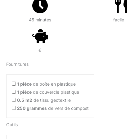
45 minutes
facile
€
Fournitures
1
pièce
de boîte en plastique
1
pièce
de couvercle plastique
0.5
m2
de tissu geotextile
250
grammes
de vers de compost
Outils