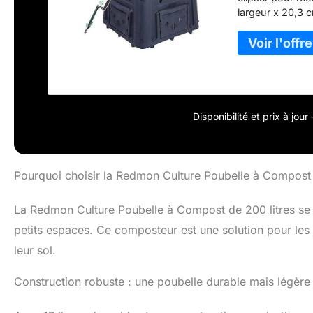
largeur x 20,3 
stabilisé aux U
tous les temps 
sont vendus dep
notamment en ce 
langue du produi
Disponibilité et prix à jou
Pourquoi choisir la Redmon Culture Poubelle à Compost 
La Redmon Culture Poubelle à Compost de 200 litres se d
petits espaces. Ce composteur est une solution pour les j
leur sol.
Construction robuste : une poubelle durable mais légère