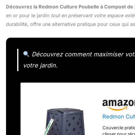
Découvrez la Redmon Culture Poubelle à Compost de 2
en or pour le jardin
tout en préservant votre espace exté
durabilité, offre une alternative pratique pour ceux qui a
Découvrez comment maximiser votre
votre jardin.
Redmon Cult
Couvercle prati
clipser pour ré