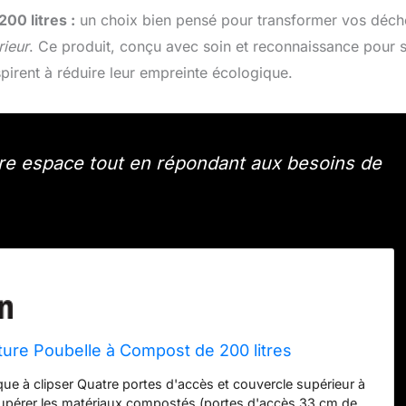
00 litres :
un choix bien pensé pour transformer vos déch
rieur
. Ce produit, conçu avec soin et reconnaissance pour 
spirent à réduire leur empreinte écologique.
 espace tout en répondant aux besoins de
ure Poubelle à Compost de 200 litres
que à clipser Quatre portes d'accès et couvercle supérieur à
cupérer les matériaux compostés (portes d'accès 33 cm de