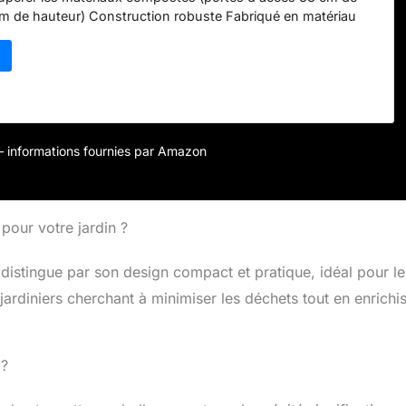
cm de hauteur) Construction robuste Fabriqué en matériau
V (PP post-consommation) pour une longue durée de vie par
Les produits internationaux ont des conditions distinctes,
uis l'étranger et peuvent différer des produits locaux,
qui concerne l'ajustement, la classification par âge et la
t, l'étiquetage ou les instructions.
r – informations fournies par Amazon
pour votre jardin ?
istingue par son design compact et pratique, idéal pour le
ardiniers cherchant à minimiser les déchets tout en enrichi
 ?