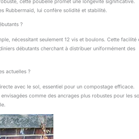
robuste, cette poubelle promet une longévité significative.
 Rubbermaid, lui confère solidité et stabilité.
débutants ?
ple, nécessitant seulement 12 vis et boulons. Cette facilité
diniers débutants cherchant à distribuer uniformément des
es actuelles ?
irecte avec le sol, essentiel pour un compostage efficace.
re envisagées comme des ancrages plus robustes pour les so
le.