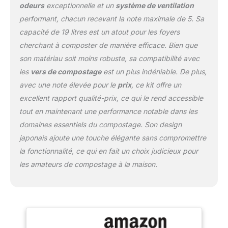
résultant est
ateliers VFJ.
odeurs
exceptionnelle et un
système de ventilation
respectueux de
performant, chacun recevant la note maximale de 5. Sa
l'environnement et riche
capacité de 19 litres est un atout pour les foyers
en nutriments.
CONVERSION RAPIDE :
cherchant à composter de manière efficace. Bien que
le composteur liquide de
son matériau soit moins robuste, sa compatibilité avec
jardin UPP est un
les
vers de compostage
est un plus indéniable. De plus,
composteur rapide qui
avec une note élevée pour le
prix
, ce kit offre un
convertit vos déchets
biologiques en compost
excellent rapport qualité-prix, ce qui le rend accessible
riche en nutriments en 3
tout en maintenant une performance notable dans les
semaines.
Filtre
domaines essentiels du compostage. Son design
efficace : le filtre protège
japonais ajoute une touche élégante sans compromettre
contre les impuretés plus
grossières et permet un
la fonctionnalité, ce qui en fait un choix judicieux pour
retrait facile et rapide
les amateurs de compostage à la maison.