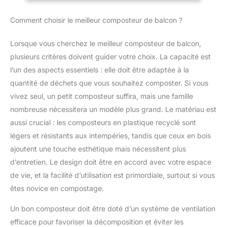
encombrement Facilité de montage : Le composteur est livré
prêt à monter, ce qui signifie que vous n'aurez pas besoin
Comment choisir le meilleur composteur de balcon ?
d'outils spéciaux ou de compétences particulières pour
l'assembler Les instructions claires et simples vous
permettront de le mettre en place rapidement, vous permettant
Lorsque vous cherchez le meilleur composteur de balcon,
ainsi de commencer à composter sans délai Design fonctionnel
: Avec un diamètre de 29 cm et une hauteur de 50 cm, ce
plusieurs critères doivent guider votre choix. La capacité est
composteur a été conçu pour optimiser l'aération et le mélange
des déchets Sa forme cylindrique favorise une décomposition
l’un des aspects essentiels : elle doit être adaptée à la
efficace, garantissant que vos déchets se transforment
rapidement en compost riche et nutritif pour vos plantes
quantité de déchets que vous souhaitez composter. Si vous
Écologique et pratique : En choisissant ce composteur en acier
vivez seul, un petit composteur suffira, mais une famille
galvanisé, vous contribuez à la réduction des déchets tout en
produisant votre propre compost naturel C'est une solution
nombreuse nécessitera un modèle plus grand. Le matériau est
pratique et écologique qui vous permet de recycler vos
déchets organiques tout en nourrissant votre jardin de manière
aussi crucial : les composteurs en plastique recyclé sont
durable
légers et résistants aux intempéries, tandis que ceux en bois
ajoutent une touche esthétique mais nécessitent plus
d’entretien. Le design doit être en accord avec votre espace
de vie, et la facilité d’utilisation est primordiale, surtout si vous
êtes novice en compostage.
Un bon composteur doit être doté d’un système de ventilation
efficace pour favoriser la décomposition et éviter les