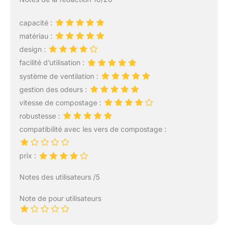
Composteur en plastique
: le petit composteur
capacité :
Jauche est fabriqué à
partir d'un plastique
matériau :
robuste qui assure un
design :
stockage sûr de la
facilité d’utilisation :
préparation et protège le
système de ventilation :
liquide des insectes.
Compost de jardin : un
gestion des odeurs :
composteur efficace
vitesse de compostage :
pour votre jardin qui,
robustesse :
grâce à sa construction
compatibilité avec les vers de compostage :
spéciale du couvercle,
permet d'aérer les
engrais maturés sans
prix :
libérer la puanteur.
Design compact : grâce à
Notes des utilisateurs /5
ses dimensions
compactes, le
Note de pour utilisateurs
composteur liquide Pro
est parfait pour le balcon.
L'engrais organique