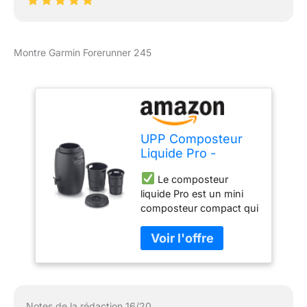
Montre Garmin Forerunner 245
UPP Composteur
Liquide Pro -
Fabrication
Le composteur
indépendante
liquide Pro est un mini
d'engrais
composteur compact qui
organique, idéal
permet la fabrication
pour le jardin et le
indépendante d'engrais
balcon, inodore,
organique à partir de
fabriqué en Europe
plantes de jardin et de
prairies communément
répandues
Notes de la rédaction 16/20