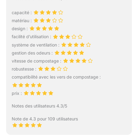
seaux Bokashi originaux
et de micro-organismes
capacité :
efficaces ! Pas de
matériau :
puanteur ni de vermine
dans la cuisine !
design :
Collectez et faites
facilité d’utilisation :
fermenter vos restes de
système de ventilation :
cuisine sans odeur
gestion des odeurs :
nauséabonde ni
mouches à fruits
vitesse de compostage :
gênantes ! Les micro-
robustesse :
organismes efficaces
compatibilité avec les vers de compostage :
fermentent vos restes
alimentaires en engrais
naturel pour vos plantes.
prix :
Dimensions pratiques
: Avec des dimensions
Notes des utilisateurs 4.3/5
de 42 x 28 x 28 cm, nos
seaux Bokashi sont
Note de 4.3 pour 109 utilisateurs
suffisamment compacts
pour trouver facilement