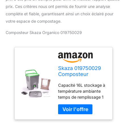
prix. Ces critères nous ont permis de fournir une analyse
complète et fiable, garantissant ainsi un choix éclairé pour
votre espace de compostage.
Composteur Skaza Organico 019750029
Skaza 019750029
Composteur
Organico &
Capacité 16L stockage à
Activateur, Gris/Vert
température ambiante
temps de remplissage 1
mois bac en pastique
recyclé - Brain incl