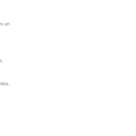
ès un
t
ntes.