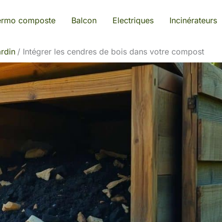
ermo composte
Balcon
Electriques
Incinérateurs
rdin
Intégrer les cendres de bois dans votre compost