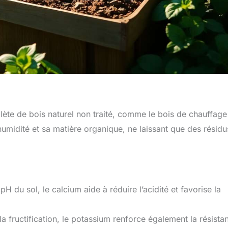
ète de bois naturel non traité, comme le bois de chauffage
humidité et sa matière organique, ne laissant que des résidu
 pH du sol, le calcium aide à réduire l’acidité et favorise la
 la fructification, le potassium renforce également la résista