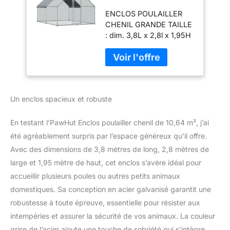
10,64 m² - Parc
ENCLOS POULAILLER
grillagé dim. 3,8L x
CHENIL GRANDE TAILLE
2,8l x 1,95H m -
: dim. 3,8L x 2,8l x 1,95H
Espace Couvert -
m soit une surface de
Acier galvanisé
10,64 m² idéale pour que
votre basse-cour puisse
gambader dans le
confort et la sécurité
Un enclos spacieux et robuste
absolue ! Convient à de
multiples animaux tels
que les poulets, lapins,
En testant l’PawHut Enclos poulailler chenil de 10,64 m², j’ai
canards, chats, etc.
été agréablement surpris par l’espace généreux qu’il offre.
POULAILLER CHENIL
Avec des dimensions de 3,8 mètres de long, 2,8 mètres de
AVEC ESPACE COUVERT
large et 1,95 mètre de haut, cet enclos s’avère idéal pour
: poulailler chenil
entièrement couvert avec
accueillir plusieurs poules ou autres petits animaux
une bâche en Oxford
domestiques. Sa conception en acier galvanisé garantit une
haute densité 210D
robustesse à toute épreuve, essentielle pour résister aux
(bâche imperméable &
intempéries et assurer la sécurité de vos animaux. La couleur
anti-UV fournie avec
cordons de maintien à la
grise de l’acier ajoute une touche de sobriété qui s’intègre