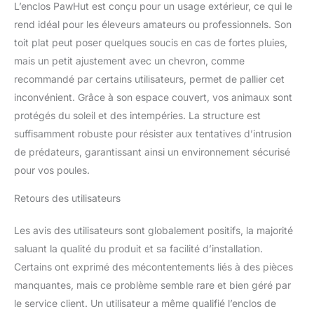
L’enclos PawHut est conçu pour un usage extérieur, ce qui le
plus de sécurité
MONTAGE FACILE :
rend idéal pour les éleveurs amateurs ou professionnels. Son
manuel d'assemblage
toit plat peut poser quelques soucis en cas de fortes pluies,
illustré fourni ; Vous
mais un petit ajustement avec un chevron, comme
pouvez compléter cette
recommandé par certains utilisateurs, permet de pallier cet
volière en installant un
poulailler bois à l'intérieur
inconvénient. Grâce à son espace couvert, vos animaux sont
pour permettant la ponte
protégés du soleil et des intempéries. La structure est
de vos poules et ainsi de
suffisamment robuste pour résister aux tentatives d’intrusion
récolter de bons oeufs
de prédateurs, garantissant ainsi un environnement sécurisé
frais tous les jours
pour vos poules.
Retours des utilisateurs
Les avis des utilisateurs sont globalement positifs, la majorité
saluant la qualité du produit et sa facilité d’installation.
Certains ont exprimé des mécontentements liés à des pièces
manquantes, mais ce problème semble rare et bien géré par
le service client. Un utilisateur a même qualifié l’enclos de