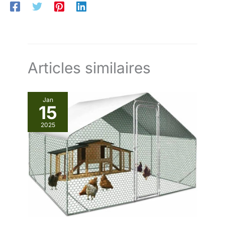
ceux qui recherchent un enclos
à volailles flexible ou un enclos
pour petits animaux. Enclos
polyvalent pour petits animaux
en plusieurs tailles : disponible
en différentes tailles telles que
3 x 2 m, 3 x 4 m, 3 x 6 m et 3 x
8 m, ce poulailler s'adapte de
manière flexible à vos besoins.
Articles similaires
Convient comme poulailler,
clapier, enclos pour canards ou
cage pour animaux de
compagnie – une solution
Jan
pratique pour le jardin, la cour
15
ou l’arrière-cour.
2025