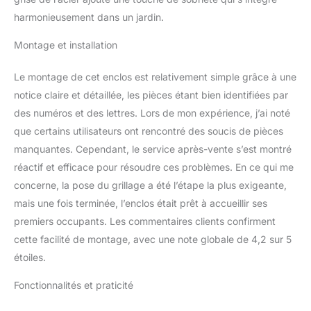
structure) IDÉAL POUR 4
harmonieusement dans un jardin.
À 5 POULES : enclos,
habitat extérieur idéal
Montage et installation
pour un élevage de 9 à
10 poules. Ses grandes
Le montage de cet enclos est relativement simple grâce à une
dimensions offriront à
notice claire et détaillée, les pièces étant bien identifiées par
vos animaux une liberté
des numéros et des lettres. Lors de mon expérience, j’ai noté
de mouvement et un
espace optimal pour leur
que certains utilisateurs ont rencontré des soucis de pièces
plus grand confort
manquantes. Cependant, le service après-vente s’est montré
ENCLOS ROBUSTE ET
réactif et efficace pour résoudre ces problèmes. En ce qui me
SOLIDE : conçu et
concerne, la pose du grillage a été l’étape la plus exigeante,
fabriqué de qualité en
acier galvanisé plus épais
mais une fois terminée, l’enclos était prêt à accueillir ses
(châssis tubulaire Ø 32
premiers occupants. Les commentaires clients confirment
mm) avec grillage
cette facilité de montage, avec une note globale de 4,2 sur 5
resserré hexagonal
étoiles.
(espacement de fil 1,15
mm). Porte verrouillable
Fonctionnalités et praticité
avec loquet de ce chenil
pour poule extérieur pour