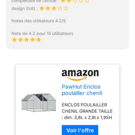
complétude de l’article :
design (toit) :
Notes des utilisateurs 4.2/5
Note de 4.2 pour 15 utilisateurs
PawHut Enclos
poulailler chenil
10,64 m² - Parc
ENCLOS POULAILLER
grillagé dim. 3,8L x
CHENIL GRANDE TAILLE
2,8l x 1,95H m -
: dim. 3,8L x 2,8l x 1,95H
Espace Couvert -
m soit une surface de
Acier galvanisé
10,64 m² idéale pour que