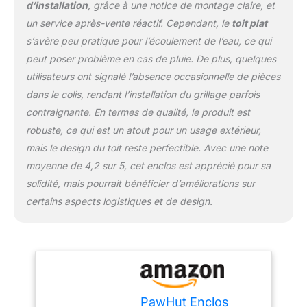
d’installation
, grâce à une notice de montage claire, et
vos animaux une liberté
un service après-vente réactif. Cependant, le
toit plat
de mouvement et un
s’avère peu pratique pour l’écoulement de l’eau, ce qui
espace optimal pour leur
plus grand confort
peut poser problème en cas de pluie. De plus, quelques
ENCLOS ROBUSTE ET
utilisateurs ont signalé l’absence occasionnelle de pièces
SOLIDE : conçu et
dans le colis, rendant l’installation du grillage parfois
fabriqué de qualité en
contraignante. En termes de qualité, le produit est
acier galvanisé plus épais
(châssis tubulaire Ø 32
robuste, ce qui est un atout pour un usage extérieur,
mm) avec grillage
mais le design du toit reste perfectible. Avec une note
resserré hexagonal
moyenne de 4,2 sur 5, cet enclos est apprécié pour sa
(espacement de fil 1,15
solidité, mais pourrait bénéficier d’améliorations sur
mm). Porte verrouillable
avec loquet de ce chenil
certains aspects logistiques et de design.
pour poule extérieur pour
plus de sécurité
MONTAGE FACILE :
manuel d'assemblage
illustré fourni ; Vous
pouvez compléter cette
volière en installant un
PawHut Enclos