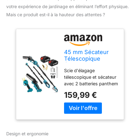
votre expérience de jardinage en éliminant l’effort physique.
Mais ce produit est-il à la hauteur des attentes ?
45 mm Sécateur
Télescopique
Électrique & 6
Scie d'élagage
Pouces Mini
télescopique et sécateur
Tronçonneuse
avec 2 batteries panthem
de 4000 mAh –
159,99 €
Élagueuse avec batterie
21 V 4,0 A et chargeur,
charge rapide de 1 heure,
utilisation continue
pendant 40 à 60
minutes, peut être
Design et ergonomie
alimentée en continu