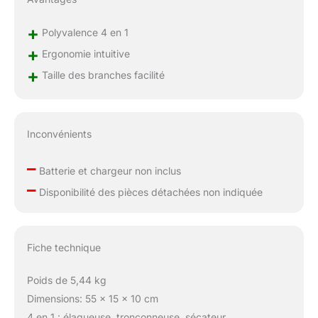
ajuster l'angle de coupe
et de scie pour l'adapter
+
Polyvalence 4 en 1
à différents
+
environnements de
Ergonomie intuitive
travail et besoins.
+
Taille des branches facilité
L'élagueuse peut être
étirée de 4,5 à 8,5 ft et
jusqu'à 15 ft en, pour le
jardin. Aménagement
Inconvénients
paysager professionnel
Tronçonneuse de 15,2
–
cm et sécateur sans fil
Batterie et chargeur non inclus
–
de 45 mm - 4 en 1, il n'y
Disponibilité des pièces détachées non indiquée
a pas plus facile : en
double-clic, déverrouillez
le sécateur et c'est parti.
Il peut également être
Fiche technique
utilisé comme petite
tronçonneuse portative -
Poids de 5,44 kg
Les élagueuses
Dimensions: 55 x 15 x 10 cm
conviennent pour le
4 en 1 : élagueuse, tronçonneuse, sécateur