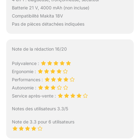
jardinage domestique et
l'aménagement paysager
Batterie 21 V, 4000 mAh (non incluse)
professionnel, et l'angle
Compatibilité Makita 18V
de la lame de scie
Pas de pièces détachées indiquées
peuvent être facilement
coupés, convient
également pour le
déboisage et le hachage.
Note de la rédaction 16/20
En bois
Polyvalence :
Ergonomie :
Performances :
Autonomie :
Service après-vente :
Notes des utilisateurs 3.3/5
Note de 3.3 pour 6 utilisateurs