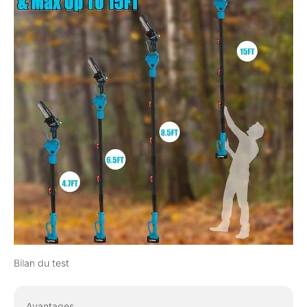
endurance, une durée de
vie plus longue. Les
scies électriques sont
moins sensibles au
chauffage pendant
l'utilisation, la mini
tronçonneuse est plus
efficace, plus légère, plus
durable, plus sûre,
parfaite pour les
débutants, les femmes et
les personnes âgées
Angle de rotation de 90 °,
la tige télescopique vous
amène jusqu'à 4,5 m de
hauteur (ajout de la
hauteur de la personne)
– La tige haute dispose
Bilan du test
d'un angle de rotation de
90 °, de sorte que vous
pouvez facilement
Avantages