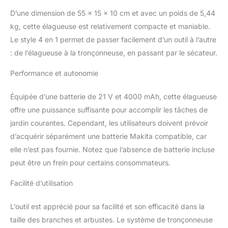
sans charge ou
D’une dimension de 55 x 15 x 10 cm et avec un poids de 5,44
remplacement fréquent
de la batterie, en outre, le
kg, cette élagueuse est relativement compacte et maniable.
kit de scie à élaguer
Le style 4 en 1 permet de passer facilement d’un outil à l’autre
longue batterie est
: de l’élagueuse à la tronçonneuse, en passant par le sécateur.
compatible avec
panthem 18 V (non
Performance et autonomie
inclus) BL18200. BL183. 0
BL1840 BL1850 BL1860
Équipée d’une batterie de 21 V et 4000 mAh, cette élagueuse
BL1820B BL1830B
offre une puissance suffisante pour accomplir les tâches de
BL1840B BL1850B
BL1860B Mini
jardin courantes. Cependant, les utilisateurs doivent prévoir
tronçonneuse sans fil 4
d’acquérir séparément une batterie Makita compatible, car
en 1, élagueuse
elle n’est pas fournie. Notez que l’absence de batterie incluse
télescopique,
peut être un frein pour certains consommateurs.
tronçonneuse manuelle,
coupe-branches sans fil
Facilité d’utilisation
– panthem Cet outil
électrique 4 en 1 est
L’outil est apprécié pour sa facilité et son efficacité dans la
équipé d'une tige
d'extension amovible qui
taille des branches et arbustes. Le système de tronçonneuse