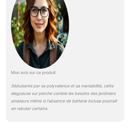
de la batterie, en outre, le
kit de scie à élaguer
longue batterie est
compatible avec
panthem 18 V (non
inclus) BL18200. BL183. 0
BL1840 BL1850 BL1860
BL1820B BL1830B
BL1840B BL1850B
BL1860B Mini
tronçonneuse sans fil 4
en 1, élagueuse
Mon avis sur ce produit
télescopique,
tronçonneuse manuelle,
Séduisante par sa polyvalence et sa maniabilité, cette
coupe-branches sans fil
– panthem Cet outil
élagueuse sur perche comble les besoins des jardiniers
électrique 4 en 1 est
amateurs même si l’absence de batterie incluse pourrait
équipé d'une tige
en rebuter certains.
d'extension amovible qui
peut être démontée en
quatre sections et peut
être installée en trois