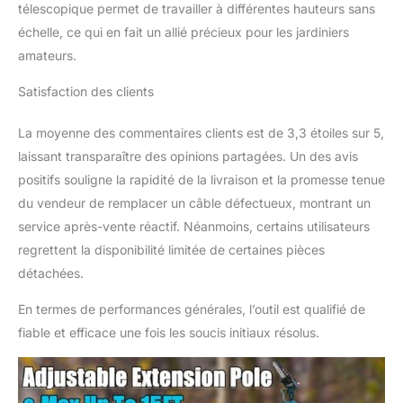
peut être démontée en
télescopique permet de travailler à différentes hauteurs sans
quatre sections et peut
échelle, ce qui en fait un allié précieux pour les jardiniers
être installée en trois
amateurs.
longueurs différentes :
4,7 ft/6,5ft/8,5 ft. Si vous
Satisfaction des clients
tenez une scie à élaguer
haute, la hauteur
La moyenne des commentaires clients est de 3,3 étoiles sur 5,
maximale peut atteindre
4,6 mètres, ce qui vous
laissant transparaître des opinions partagées. Un des avis
permet d'atteindre
positifs souligne la rapidité de la livraison et la promesse tenue
facilement des branches
du vendeur de remplacer un câble défectueux, montrant un
hautes pour faciliter
service après-vente réactif. Néanmoins, certains utilisateurs
l'élagage des branches
hautes Performance
regrettent la disponibilité limitée de certaines pièces
durable - Tronçonneuse
détachées.
sans fil avec moteur
sans balais puissant à
En termes de performances générales, l’outil est qualifié de
l'intérieur, moteur sans
fiable et efficace une fois les soucis initiaux résolus.
balais augmentent la
puissance de sortie et
réduisent l'usure, pour
une plus grande