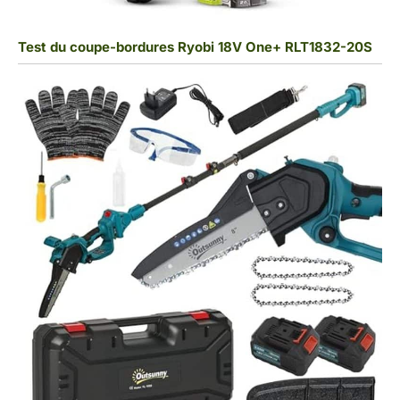
Test du coupe-bordures Ryobi 18V One+ RLT1832-20S