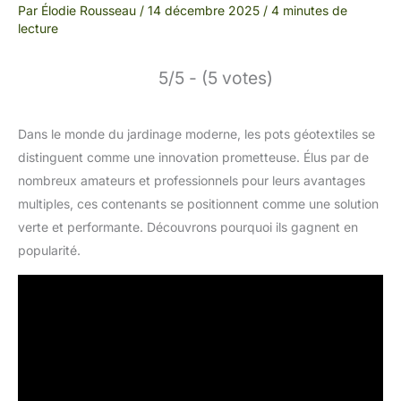
Par
Élodie Rousseau
/
14 décembre 2025
/
4 minutes de
lecture
5/5 - (5 votes)
Dans le monde du jardinage moderne, les pots géotextiles se
distinguent comme une innovation prometteuse. Élus par de
nombreux amateurs et professionnels pour leurs avantages
multiples, ces contenants se positionnent comme une solution
verte et performante. Découvrons pourquoi ils gagnent en
popularité.