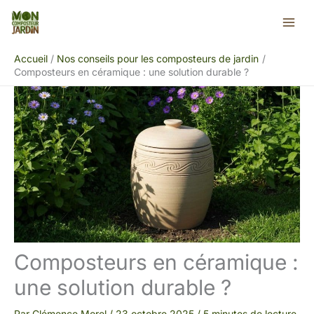
Aller
Rechercher
au
contenu
Accueil
Nos conseils pour les composteurs de jardin
Composteurs en céramique : une solution durable ?
Composteurs en céramique :
une solution durable ?
Par
Clémence Morel
/
23 octobre 2025
/
5 minutes de lecture