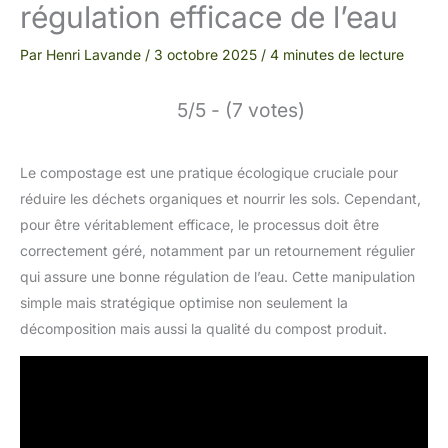
régulation efficace de l’eau
Par
Henri Lavande
/
3 octobre 2025
/
4 minutes de lecture
5/5 - (7 votes)
Le compostage est une pratique écologique cruciale pour
réduire les déchets organiques et nourrir les sols. Cependant,
pour être véritablement efficace, le processus doit être
correctement géré, notamment par un retournement régulier
qui assure une bonne régulation de l’eau. Cette manipulation
simple mais stratégique optimise non seulement la
décomposition mais aussi la qualité du compost produit.