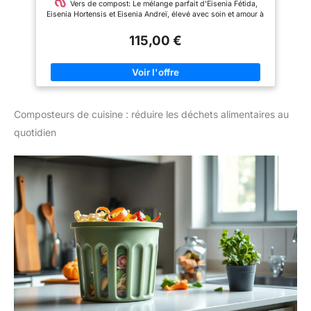
Vers de compost: Le mélange parfait d'Eisenia Fétida,
Eisenia Hortensis et Eisenia Andreï, élevé avec soin et amour à
la ferme. 1x Bloc de Coco Coir: La brique de coco produit 7
litres de substrat neutre en pH comme base. 1x Substrat de
115,00 €
démarrage: Humus de vers, fibres de coco, minéraux
provenant de la farine de roche et micro-organismes utiles
pour un démarrage réussi. 2x Filtre à vers: Filtre le thé de vers
du vermicompost avec un filtre de remplacement (valable pour
3-4 ans).
Guide: Assemblage, Début, Emplacement, Ce
que les vers aiment, Récolte du vermicompost, Autres conseils
Composteurs de cuisine : réduire les déchets alimentaires au
et solutions aux problèmes.
PEHD: Robuste et non toxique
et de qualité alimentaire - 85% de plastique recyclé.
quotidien
Évolutif jusqu'à 8 plateaux