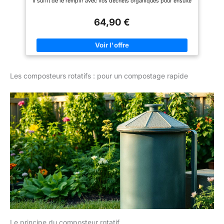
Il suffit de le remplir avec vos déchets organiques pour ensuite
améliorer la qualité de votre terre grâce à la transformation de
ces résidus SYSTÈME CIRCULATOIRE : Ce composteur de
64,90 €
jardin est équipé de douze aérations par côté (soit un total de
48), optimisant ainsi la circulation de l'air et l'absorption
d'oxygène pour une fermentation très efficace COUVERCLE À
CLIPSER : Protège efficacement contre les petites bêtes
indésirables et les intempéries, en évitant que le vent ne
disperse le contenu. Montage facile et rapide, sans outils : il
suffit d'emboîter les pièces pour assembler le composteur
Les composteurs rotatifs : pour un compostage rapide
GRANDE CAPACITÉ : Avec une capacité de 300 litres, ce
composteur offre une utilisation de longue durée et diminue la
nécessité de manipulations fréquentes, augmentant ainsi
l'efficacité du compostage et de la fermentation
INFORMATIONS SUR LE COMPOSTEUR DE JARDIN :
Dimensions totales : 60,5L x 60,5l x 81,5H cm ; - Capacité :
300 L
Le principe du composteur rotatif