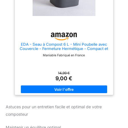
résidus collés. FACILE À
et complet. Il suffit de retirer la
NETTOYER & LAVABLE - Toutes
pièce amovible et de placer le
les pièces du pot compost
seau dans le lave-vaisselle
cuisine sont lavables au lave-
pour un entretien sans effort.
vaisselle jusqu'à 60 °C.
Choix Écologique: Cette
L'intérieur arrondi empêche les
poubelle soutient un mode de
restes de colle - nettoyage
vie durable en offrant un moyen
rapide et sans effort. DESIGN
pratique de collecter les
VERT SAUGE ÉLÉGANT &
déchets alimentaires pour le
NATUREL - Avec sa teinte verte
compostage. En réduisant les
EDA - Seau à Compost 6 L - Mini Poubelle avec
douce, cette poubelle compost
déchets de cuisine, elle
Couvercle - Fermeture Hermétique - Compact et
sous vide s'intègre parfaitement
contribue à un environnement
Pratique - Gris
aux cuisines naturelles et
plus sain et encourage des
Maniable Fabriqué en France
modernes. 6L de capacité - le
habitudes écoresponsables au
bac compost idéal pour le
quotidien. Durable et Pratique:
composte quotidien.
Fabriquée avec des matériaux
de haute qualité, cette poubelle
14,99 €
garantit solidité et longévité. Sa
9,00 €
conception robuste résiste à
une utilisation quotidienne et
comprend une poignée pour un
transport facile, en faisant un
accessoire fiable pour votre
cuisine.
Astuces pour un entretien facile et optimal de votre
composteur
Maintenir un équilibre optimal