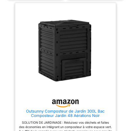
composte est fait de
recyclés. Dimensions du bac
polypropylène noire et verte, ce
composteur : 83 cm de haut x
qui permet ce bac d’atteindre
61 cm de large x 61 cm de
une température plus élevée
profondeur. Capacité de 300 L.
rapidement à l’intérieur. De
Avec couvercle supérieur,
plus, des trous d'air à la
trappe de récupération et
surface du composteur peuvent
aérations sur chaque côté. La
permettre à l'air de pénétrer, ce
marque Terre Jardin s'applique
qui est plus propice à une
à proposer des articles au plus
décomposition naturelle des
près de la nature pour
déchets biologiques. MONTAGE
aménager vos extérieurs.
FACILE : Notre composteur peut
MARQUE FRANÇAISE :
etre monté en seulement 3
expédition directe depuis notre
minutes. Vous n’avez pas
entrepôt dans la Loire
besoin d’utiliser d’outils. Une
notice de montage claire et
simple est fournie dans le
carton. Vous pourrez ainsi le
déplacer facilement. GRANDE
CAPACITÉ : Notre bac
composteur a une capacité de
300L, suffisante pour une
utilisation quotidienne tout en
maintenant une taille non
imposante et disgracieuse.
Outsunny Composteur de Jardin 300L Bac
CARACTÉRISTIQUE : Matériaux
Composteur Jardin 48 Aérations Noir
– Polypropylène (résistant aux
intempéries, imperméable) ;
SOLUTION DE JARDINAGE : Réduisez vos déchets et faites
Capacité–300L ; Dimensions–
des économies en intégrant un composteur à votre espace vert.
58 * 58 * 80 (cm)