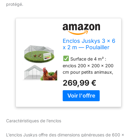
protégé.
Enclos Juskys 3 x 6
x 2 m — Poulailler
en métal Accessible
Surface de 4 m² :
d'une Surface de 18
enclos 200 x 200 x 200
m² avec Porte et
cm pour petits animaux,
verrou — Enclos
tels que poules et oies ;
pour Poules, Petits
269,99 €
convient également pour
Animaux et Plantes
la conservation de
plantes ; fil de fer solide à
mailles serrées de 3 x 4
cm
Matériau résistant
à l'hiver — Poulailler
Caractéristiques de l’enclos
inoxydable et résistant
aux intempéries grâce au
L’enclos Juskys offre des dimensions généreuses de 600 x
métal galvanisé et au