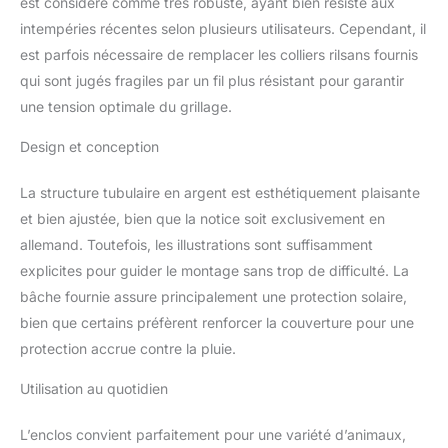
est considéré comme très robuste, ayant bien résisté aux
intégré pour une
intempéries récentes selon plusieurs utilisateurs. Cependant, il
ouverture et une
fermeture sûres ;
est parfois nécessaire de remplacer les colliers rilsans fournis
position debout
qui sont jugés fragiles par un fil plus résistant pour garantir
confortable dans sous
une tension optimale du grillage.
un plafond de 200 cm de
hauteur ; alimentation
Design et conception
des animaux et
nettoyage de l'enclos
La structure tubulaire en argent est esthétiquement plaisante
faciles
Livraison
et bien ajustée, bien que la notice soit exclusivement en
complète : 1 x enclos
pour animaux
allemand. Toutefois, les illustrations sont suffisamment
domestiques ; 1 x
explicites pour guider le montage sans trop de difficulté. La
rouleau de clôture ; 1 x
bâche fournie assure principalement une protection solaire,
bâche de toit en PE ; 1 x
bien que certains préfèrent renforcer la couverture pour une
porte avec verrou ; 1 x
instructions
protection accrue contre la pluie.
Utilisation au quotidien
L’enclos convient parfaitement pour une variété d’animaux,