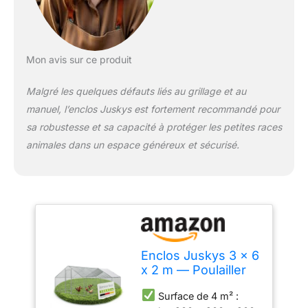
grâce à des raccords
enfichables et
encliquetables à ressort ;
stabilité grâce aux pieds
Mon avis sur ce produit
avec clous au sol ; bâche
de pluie avec œillets
Malgré les quelques défauts liés au grillage et au
pouvant être fixée de
manière flexible au
manuel, l’enclos Juskys est fortement recommandé pour
moyen d'élastiques de
sa robustesse et sa capacité à protéger les petites races
serrage
Accessible—
animales dans un espace généreux et sécurisé.
Enclos extérieur
accessible grâce à une
porte intégrée ; verrou
intégré pour une
ouverture et une
fermeture sûres ;
position debout
confortable dans sous
Enclos Juskys 3 x 6
un plafond de 200 cm de
x 2 m — Poulailler
hauteur ; alimentation
en métal Accessible
des animaux et
Surface de 4 m² :
d'une Surface de 18