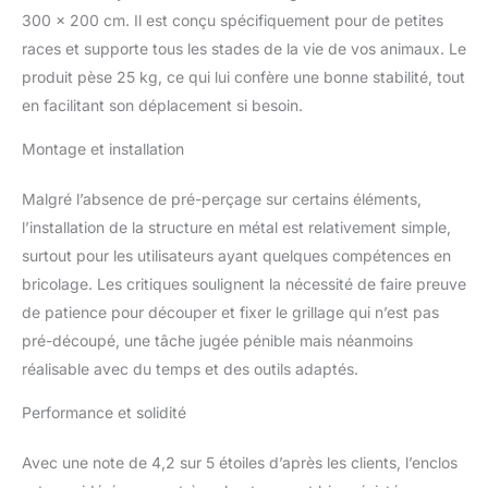
300 x 200 cm. Il est conçu spécifiquement pour de petites
revêtement PVC ;
protection contre la pluie
races et supporte tous les stades de la vie de vos animaux. Le
et l'humidité grâce à la
produit pèse 25 kg, ce qui lui confère une bonne stabilité, tout
bâche imperméable de
en facilitant son déplacement si besoin.
protection contre la pluie
en PE 241 x 187 cm
Montage et installation
Montage facile — Enclos
monté en peu de temps
Malgré l’absence de pré-perçage sur certains éléments,
grâce à des raccords
enfichables et
l’installation de la structure en métal est relativement simple,
encliquetables à ressort ;
surtout pour les utilisateurs ayant quelques compétences en
stabilité grâce aux pieds
bricolage. Les critiques soulignent la nécessité de faire preuve
avec clous au sol ; bâche
de patience pour découper et fixer le grillage qui n’est pas
de pluie avec œillets
pré-découpé, une tâche jugée pénible mais néanmoins
pouvant être fixée de
manière flexible au
réalisable avec du temps et des outils adaptés.
moyen d'élastiques de
serrage
Accessible—
Performance et solidité
Enclos extérieur
accessible grâce à une
Avec une note de 4,2 sur 5 étoiles d’après les clients, l’enclos
porte intégrée ; verrou