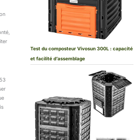
ion
onté,
iter
Test du composteur Vivosun 300L : capacité
et facilité d’assemblage
,53
ser
ue
is