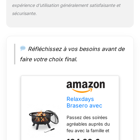
expérience d’utilisation généralement satisfaisante et
sécurisante.
Réfléchissez à vos besoins avant de
faire votre choix final.
Relaxdays
Brasero avec
Protection
Passez des soirées
étincelles, Jardin
agréables auprès du
et terrasse,
feu avec la famille et
tisonnier, Foyer
les amis - Détente
extérieur, en