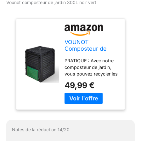
Vounot composteur de jardin 300L noir vert
VOUNOT
Composteur de
Jardin 300L Qualité
PRATIQUE : Avec notre
Supérieure Bac
composteur de jardin,
Composteur pour
vous pouvez recycler les
Jardin Déchets Bac
déchets naturels de
à Composte en
49,99 €
votre maison et jardin en
Polypropylène
un terreau riche et
Résistant aux
naturel. Vous pouvez
Chocs et aux UV
retirer facilement le
Noir Vert Lot de 1
compost grâce à une
ouverture spéciale se
trouvant au bas du
Notes de la rédaction 14/20
composteur. EFFICACE :
Notre bac à composte