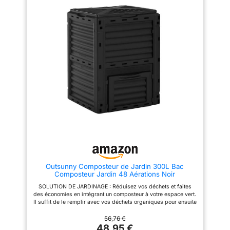
une intégration parfaite Système
rapidement à l’intérieur. De
thermique intelligent: Sa couleur
plus, des trous d'air à la
noire permet un développement
surface du composteur peuvent
thermique optimal à l'intérieur
permettre à l'air de pénétrer, ce
pendant l'ensoleillement. Les
qui est plus propice à une
trous d'aération à la surface du
décomposition naturelle des
composteur favorisent la
déchets biologiques. MONTAGE
décomposition naturelle des
FACILE : Notre composteur peut
déchets Résistance éprouvée:
etre monté en seulement 3
Conçu en polypropylène, un
minutes. Vous n’avez pas
matériau connu pour sa
besoin d’utiliser d’outils. Une
résistance, ce composteur est
notice de montage claire et
également résistant aux
simple est fournie dans le
intempéries et aux rayons UV,
carton. Vous pourrez ainsi le
garantissant ainsi sa durabilité
déplacer facilement. GRANDE
Caractéristiques techniques
CAPACITÉ : Notre bac
précises: Le composteur
composteur a une capacité de
présente des dimensions de L
300L, suffisante pour une
61 cm x P 61 cm x H 83 cm, lui
utilisation quotidienne tout en
permettant de s'adapter à
maintenant une taille non
différents espaces. Sa couleur
imposante et disgracieuse.
Outsunny Composteur de Jardin 300L Bac
noire ajoute une touche
CARACTÉRISTIQUE : Matériaux
Composteur Jardin 48 Aérations Noir
d'élégance à votre jardin
– Polypropylène (résistant aux
intempéries, imperméable) ;
SOLUTION DE JARDINAGE : Réduisez vos déchets et faites
Capacité–300L ; Dimensions–
des économies en intégrant un composteur à votre espace vert.
58 * 58 * 80 (cm)
Il suffit de le remplir avec vos déchets organiques pour ensuite
améliorer la qualité de votre terre grâce à la transformation de
ces résidus SYSTÈME CIRCULATOIRE : Ce composteur de
56,76 €
jardin est équipé de douze aérations par côté (soit un total de
48,95 €