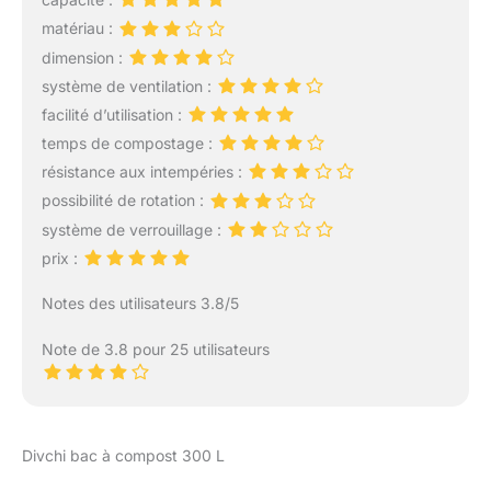
une utilisation
matériau :
quotidienne, tout en
restant discret dans
dimension :
votre jardin, pour une
système de ventilation :
intégration parfaite
facilité d’utilisation :
Système thermique
temps de compostage :
intelligent: Sa couleur
noire permet un
résistance aux intempéries :
développement
possibilité de rotation :
thermique optimal à
système de verrouillage :
l'intérieur pendant
prix :
l'ensoleillement. Les
trous d'aération à la
Notes des utilisateurs 3.8/5
surface du composteur
favorisent la
Note de 3.8 pour 25 utilisateurs
décomposition naturelle
des déchets Résistance
éprouvée: Conçu en
polypropylène, un
matériau connu pour sa
Divchi bac à compost 300 L
résistance, ce