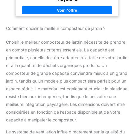
48), optimisant ainsi la circulation de l'air et l'absorption
d'oxygène pour une fermentation très efficace COUVERCLE À
CLIPSER : Protège efficacement contre les petites bêtes
indésirables et les intempéries, en évitant que le vent ne
disperse le contenu. Montage facile et rapide, sans outils : il
suffit d'emboîter les pièces pour assembler le composteur
Comment choisir le meilleur composteur de jardin ?
GRANDE CAPACITÉ : Avec une capacité de 300 litres, ce
composteur offre une utilisation de longue durée et diminue la
nécessité de manipulations fréquentes, augmentant ainsi
Choisir le meilleur composteur de jardin nécessite de prendre
l'efficacité du compostage et de la fermentation
INFORMATIONS SUR LE COMPOSTEUR DE JARDIN :
en compte plusieurs critères essentiels. La capacité est
Dimensions totales : 60,5L x 60,5l x 81,5H cm ; - Capacité :
300 L
primordiale, car elle doit être adaptée à la taille de votre jardin
et à la quantité de déchets organiques produits. Un
composteur de grande capacité conviendra mieux à un grand
jardin, tandis qu’un modèle plus compact sera parfait pour un
espace réduit. Le matériau est également crucial : le plastique
résiste bien aux intempéries, tandis que le bois offre une
meilleure intégration paysagère. Les dimensions doivent être
considérées en fonction de l’espace disponible et de votre
capacité à manipuler le composteur.
Le système de ventilation influe directement sur la qualité du