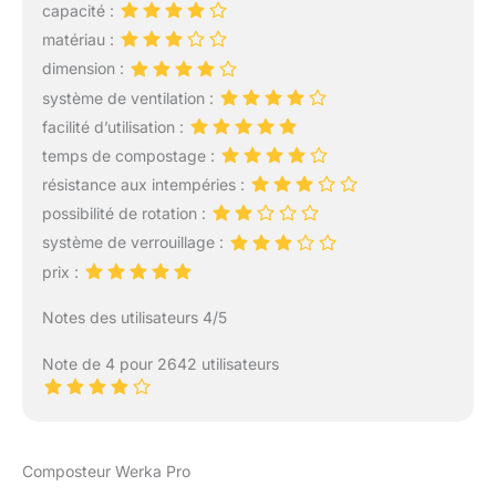
capacité :
est fait de polypropylène
matériau :
noire et verte, ce qui
permet ce bac d’atteindre
dimension :
une température plus
système de ventilation :
élevée rapidement à
facilité d’utilisation :
l’intérieur. De plus, des
temps de compostage :
trous d'air à la surface du
composteur peuvent
résistance aux intempéries :
permettre à l'air de
possibilité de rotation :
pénétrer, ce qui est plus
système de verrouillage :
propice à une
prix :
décomposition naturelle
des déchets biologiques.
Notes des utilisateurs 4/5
MONTAGE FACILE :
Notre composteur peut
Note de 4 pour 2642 utilisateurs
etre monté en seulement
3 minutes. Vous n’avez
pas besoin d’utiliser
d’outils. Une notice de
montage claire et simple
Composteur Werka Pro
est fournie dans le