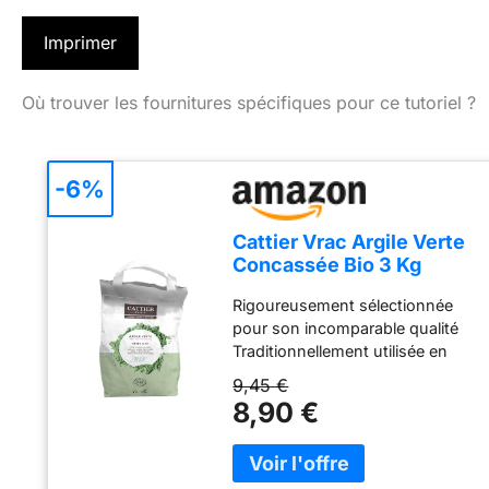
Imprimer
Où trouver les fournitures spécifiques pour ce tutoriel ?
-6%
Cattier Vrac Argile Verte
Concassée Bio 3 Kg
Rigoureusement sélectionnée
pour son incomparable qualité
Traditionnellement utilisée en
masques et cataplasmes
9,45 €
Absorbe impuretés, toxines,
8,90 €
excès de sébum Apaise et
répare la peau - Favorise le
renouvellement cellulaire Argile
100 percent naturelle