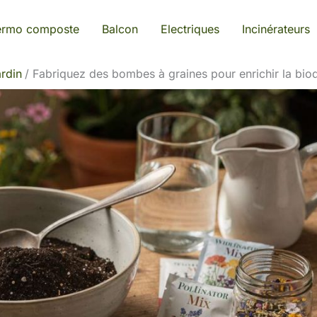
ermo composte
Balcon
Electriques
Incinérateurs
rdin
Fabriquez des bombes à graines pour enrichir la biod