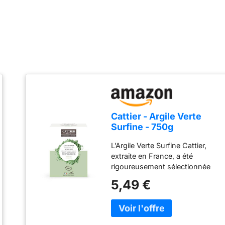
Cattier - Argile Verte
Surfine - 750g
L’Argile Verte Surfine Cattier,
extraite en France, a été
rigoureusement sélectionnée
pour son incomparable qualité
5,49 €
Elle est traditionnellement
utilisée en masques,
cataplasmes et eau d’argile Elle
est particulièrement bien