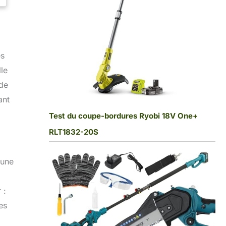
es
le
 de
ant
Test du coupe-bordures Ryobi 18V One+
RLT1832-20S
 une
 :
es