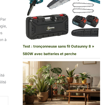
 Par
ugie,
es
on à
Test : tronçonneuse sans fil Outsunny 8 »
580W avec batteries et perche
ité
lité