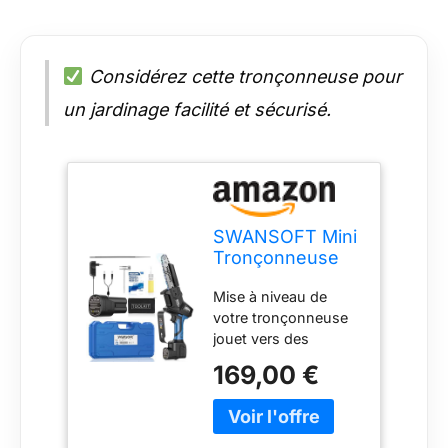
Considérez cette tronçonneuse pour
un jardinage facilité et sécurisé.
SWANSOFT Mini
Tronçonneuse
Professionnelle
Mise à niveau de
à Batterie, 6''
votre tronçonneuse
16.8V 2,5Ahx2
jouet vers des
500W Avec
tronçonneuses
Verrouillage de
169,00 €
professionnelles avec
Sécurité et
une durée de vie
Système de
prolongée de 8 fois
Lubrification
MAXIMISER LA
Automatique -