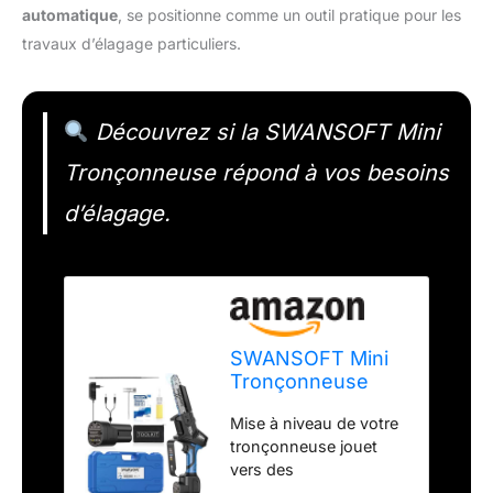
automatique
, se positionne comme un outil pratique pour les
travaux d’élagage particuliers.
Découvrez si la SWANSOFT Mini
Tronçonneuse répond à vos besoins
d’élagage.
SWANSOFT Mini
Tronçonneuse
Professionnelle à
Mise à niveau de votre
Batterie, 6'' 16.8V
tronçonneuse jouet
2,5Ahx2 500W
vers des
Avec Verrouillage
tronçonneuses