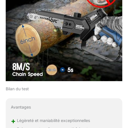
ÉNERGIE À LA
DEMANDE : Avec une
batterie de 16,8V
2,5Ah+2,5Ah,
rechargez à tout
moment pour vous
assurer qu'elle est
toujours prête à être
utilisée. Profitez d'une
durée de vie de batterie
considérablement plus
longue par rapport aux
batteries standard,
offrant 20 à 40 minutes
Bilan du test
de temps de travail
continu TRIPLE
SÉCURITÉ : La sécurité
Avantages
est notre priorité. Notre
mini-tronçonneuse est
+
conçue avec un
Légèreté et maniabilité exceptionnelles
protège-rétractable,