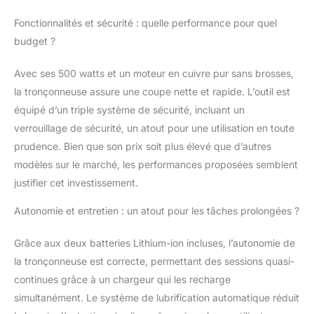
vibration minimale,
Fonctionnalités et sécurité : quelle performance pour quel
réduisant la fatigue des
mains pour des coupes
budget ?
continues et sans
effort COMPACTE ET
Avec ses 500 watts et un moteur en cuivre pur sans brosses,
PRATIQUE : Pesant
la tronçonneuse assure une coupe nette et rapide. L’outil est
seulement 1080g
équipé d’un triple système de sécurité, incluant un
(batterie incluse), cette
tronçonneuse
verrouillage de sécurité, un atout pour une utilisation en toute
électrique est
prudence. Bien que son prix soit plus élevé que d’autres
compacte et facile à
modèles sur le marché, les performances proposées semblent
manœuvrer. Malgré sa
justifier cet investissement.
conception légère, elle
est puissante avec une
Autonomie et entretien : un atout pour les tâches prolongées ?
chaîne brevetée en
acier au carbone
Grâce aux deux batteries Lithium-ion incluses, l’autonomie de
trempé, ce qui la rend
parfaite pour les tâches
la tronçonneuse est correcte, permettant des sessions quasi-
de coupe intensives.
continues grâce à un chargeur qui les recharge
Atteignez les branches
simultanément. Le système de lubrification automatique réduit
hautes et naviguez