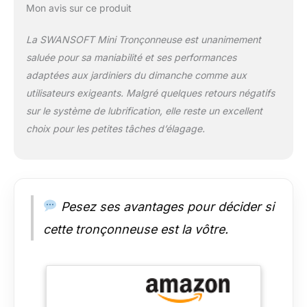
réduisant la fatigue
Mon avis sur ce produit
des mains pour des
coupes continues et
La SWANSOFT Mini Tronçonneuse est unanimement
sans effort
saluée pour sa maniabilité et ses performances
COMPACTE ET
adaptées aux jardiniers du dimanche comme aux
PRATIQUE : Pesant
seulement 1080g
utilisateurs exigeants. Malgré quelques retours négatifs
(batterie incluse),
sur le système de lubrification, elle reste un excellent
cette tronçonneuse
choix pour les petites tâches d’élagage.
électrique est
compacte et facile à
manœuvrer. Malgré
sa conception légère,
elle est puissante
Pesez ses avantages pour décider si
avec une chaîne
brevetée en acier au
cette tronçonneuse est la vôtre.
carbone trempé, ce
qui la rend parfaite
pour les tâches de
coupe intensives.
Atteignez les