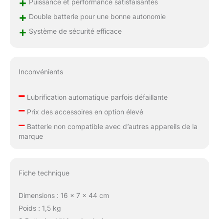
+
Puissance et performance satisfaisantes
une plaque de base et
+
Double batterie pour une bonne autonomie
un protège-main
INTÉGRAL pour vous
+
Système de sécurité efficace
protéger de la chaîne.
L'interrupteur de
verrouillage renforce la
sécurité pendant que
Inconvénients
vous travaillez
–
Lubrification automatique parfois défaillante
–
Prix des accessoires en option élevé
–
Batterie non compatible avec d’autres appareils de la
marque
Fiche technique
Dimensions : 16 x 7 x 44 cm
Poids : 1,5 kg