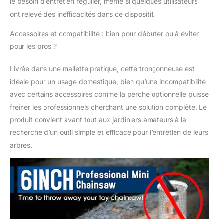
le besoin d’entretien régulier, même si quelques utilisateurs
facilement dans les
espaces restreints
ont relevé des inefficacités dans ce dispositif.
LUBRIFICATION
Accessoires et compatibilité : bien pour débuter ou à éviter
AUTOMATIQUE : Dites
adieu à la lubrification
pour les pros ?
manuelle de la chaîne.
Notre tronçonneuse
Livrée dans une mallette pratique, cette tronçonneuse est
alimentée par batterie
idéale pour un usage domestique, bien qu’une incompatibilité
est dotée d'une
avec certains accessoires comme la perche optionnelle puisse
lubrification
automatique
freiner les professionnels cherchant une solution complète. Le
intelligente qui ajuste la
produit convient avant tout aux jardiniers amateurs à la
consommation d'huile
recherche d’un outil simple et efficace pour l’entretien de leurs
en fonction de
arbres.
l'épaisseur de la
branche. Cela
maximise non
seulement la durée de
vie de la chaîne, mais
simplifie également
l'entretien et réduit le
gaspillage d'huile