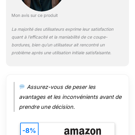
à son nouveau
design droit, son
sabot de guidage,
Mon avis sur ce produit
son manche métal
télescopique, sa tête
La majorité des utilisateurs exprime leur satisfaction
pivotante à 180° pour
quant à l’efficacité et la maniabilité de ce coupe-
passer en mode
bordures, bien qu’un utilisateur ait rencontré un
dresse-bordure et sa
problème après une utilisation initiale satisfaisante.
2ème poignées
réglable en hauteur,
le coupe-bordures
BCSTA536L1 vous
permttra de travailler
sans effort produit 2:
Assurez-vous de peser les
3 bobines de fil reflex
avantages et les inconvénients avant de
produit 2: Compatible
avec de nombreux
prendre une décision.
coupe-bordures
Black+Decker.
Compatibilité :
GL220, GL225,
-8%