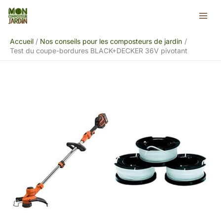
Aller
Rechercher
au
contenu
Accueil
Nos conseils pour les composteurs de jardin
Test du coupe-bordures BLACK+DECKER 36V pivotant