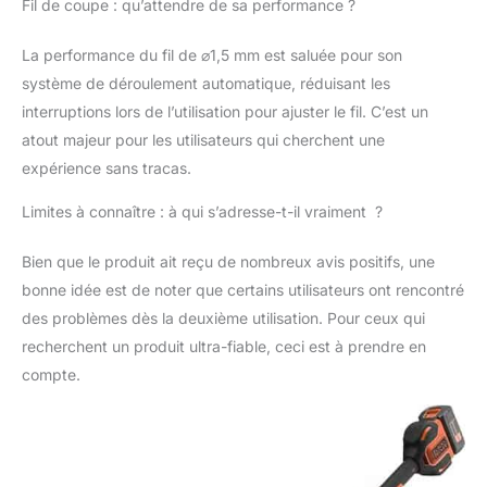
Fil de coupe : qu’attendre de sa performance ?
dresse-bordure et sa
2ème poignées
La performance du fil de ⌀1,5 mm est saluée pour son
réglable en hauteur, le
coupe-bordures
système de déroulement automatique, réduisant les
BCSTA536L1 vous
interruptions lors de l’utilisation pour ajuster le fil. C’est un
permttra de travailler
atout majeur pour les utilisateurs qui cherchent une
sans effort produit 2: 3
expérience sans tracas.
bobines de fil reflex
produit 2: Compatible
Limites à connaître : à qui s’adresse-t-il vraiment ?
avec de nombreux
coupe-bordures
Bien que le produit ait reçu de nombreux avis positifs, une
Black+Decker.
Compatibilité : GL220,
bonne idée est de noter que certains utilisateurs ont rencontré
GL225, GL280, GL301,
des problèmes dès la deuxième utilisation. Pour ceux qui
GL425, GL430,
recherchent un produit ultra-fiable, ceci est à prendre en
GL4525, GL5028,
compte.
GL530, GL540, GL544,
GL545, GL550,
GL5530, GL555,
GL560, , GL570,GL580,
GLC120, GLC13,