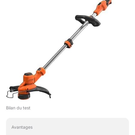
GLC1423L, GLC1823L,
GLC1825L, GLC1825N,
GLC2000, GLC2500,
GLC3000, GLC3630L,
STC1815, STC1820,
STC1820CM, ST4525,
ST5530, ST5530CM,
STC1840, STB3620L
produit 2: Longueur du
fil : 10 m produit 2:
Diamètre du fil : 1.5 mm
Bilan du test
Avantages