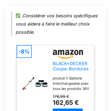
Considérer vos besoins spécifiques
vous aidera à faire le meilleur choix
possible.
-8%
BLACK+DECKER
Coupe-Bordures
sans Fil 36V,
produit 1: Batterie
Coupe-Bordures
interchangeable avec
33 cm avec Tête
tous les produits 36V
Pivotante 180° &
BLACK+DECKER
Lot de 3 Bobines
176,99 €
Jardin produit 1:
de Rechange
162,65 €
PUISSANCE : s'utilise
pour Coupe-
avec 1 batterie 36V
Bordures, 3 x 10