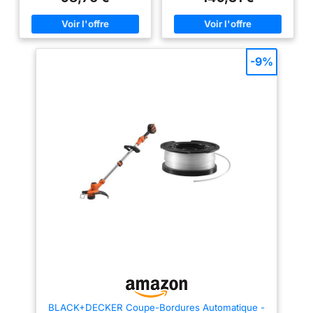
métal télescopique réglable et
herbes épaisses, des
BCSTA536B-XJ
BCSTA536L1 vous
2eme poignée : pour une
mauvaises herbes et des
permttra de travailler
meilleure ergonomie
grands espaces de jardin en
Technologie Système AFS pour
toute simplicité. COUPE FLUIDE
sans effort produit 2:
un déroulement automatique du
ET SANS CONTRAINTE : Le
3 bobines de fil reflex
fil en plein travail Tête pivotante
système d’alimentation
-9%
à 180°pour passer en mode
automatique du fil (AFS) assure
produit 2: Compatible
dresse-bordures
une coupe continue sans
avec de nombreux
réglage manuel, vous
coupe-bordures
permettant de rester concentré
sur la tâche sans devoir
Black+Decker.
interrompre pour recharger le
Compatibilité :
fil. CONTRÔLE DE VITESSE
VARIABLE POUR DIFFÉRENTES
GL220, GL225,
TÂCHES : Ajustez la puissance
GL280, GL301,
selon vos besoins – vitesse
GL425, GL430,
réduite pour les bordures
précises et vitesse plus élevée
GL4525, GL5028,
pour les zones denses et
GL530, GL540,
difficiles. Ce contrôle permet
d’économiser la batterie et
GL544, GL545,
d’apporter de la précision là où
GL550, GL5530,
c’est nécessaire. PRÊT À
GL555, GL560, ,
L’EMPLOI DÈS LA SORTIE DE
LA BOÎTE : Inclus une batterie
GL570,GL580,
lithium-ion 36V 2,5Ah et un
GLC120, GLC13,
chargeur rapide, vous êtes ainsi
parfaitement équipé pour
GLC1423L,
commencer immédiatement –
GLC1823L,
BLACK+DECKER Coupe-Bordures Automatique -
sans achat ou outil