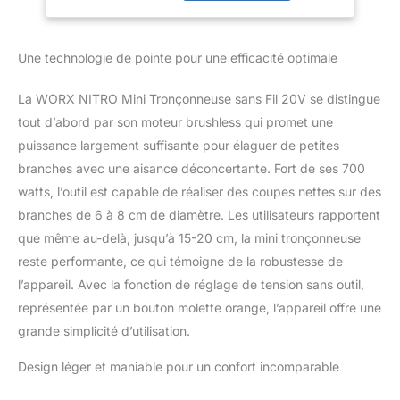
jusqu'à 50 % plus élevée
Tension sans Outil,
que celle du modèle
Batterie et
précédent, avec une
Chargeur Inclus，
Une technologie de pointe pour une efficacité optimale
vitesse de chaîne rapide
WG325E.1
de 10 m/s et jusqu'à 160
coupes par charge.
La WORX NITRO Mini Tronçonneuse sans Fil 20V se distingue
【ENTRETIEN FACILE】 :
tout d’abord par son moteur brushless qui promet une
La lubrification
puissance largement suffisante pour élaguer de petites
intelligente de la chaîne
branches avec une aisance déconcertante. Fort de ses 700
ajuste automatiquement
la quantité d'huile en
watts, l’outil est capable de réaliser des coupes nettes sur des
fonction de l'épaisseur
branches de 6 à 8 cm de diamètre. Les utilisateurs rapportent
de la branche coupée. Il
que même au-delà, jusqu’à 15-20 cm, la mini tronçonneuse
suffit de desserrer le
reste performante, ce qui témoigne de la robustesse de
bouton pour un réglage
de tension et un
l’appareil. Avec la fonction de réglage de tension sans outil,
remplacement de la mini
représentée par un bouton molette orange, l’appareil offre une
tronçonneuse sans outil.
grande simplicité d’utilisation.
【PORTABLE ET
SÉCURISÉE】 : Cette
Design léger et maniable pour un confort incomparable
mini tronçonneuse sans
fil légère est équipée