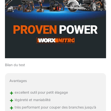
Bilan du test
Avantages
+
excellent outil pour petit élagage
+
légèreté et maniabilité
+
très performant pour couper des branches jusqu’à