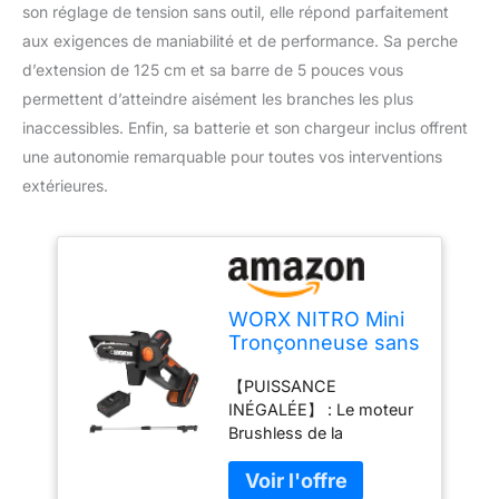
son réglage de tension sans outil, elle répond parfaitement
aux exigences de maniabilité et de performance. Sa perche
d’extension de 125 cm et sa barre de 5 pouces vous
permettent d’atteindre aisément les branches les plus
inaccessibles. Enfin, sa batterie et son chargeur inclus offrent
une autonomie remarquable pour toutes vos interventions
extérieures.
WORX NITRO Mini
Tronçonneuse sans
Fil 20V, Moteur
【PUISSANCE
Brushless,
INÉGALÉE】 : Le moteur
PowerShare，Barre
Brushless de la
de 5 Pouces,
tronçonneuse batterie
Perche d'Extension
offre une efficacité
125cm, Réglage de