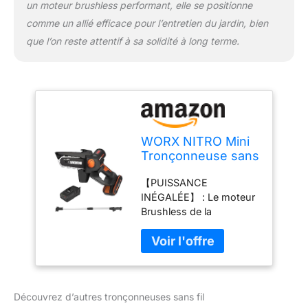
un moteur brushless performant, elle se positionne
tronçonneuse Worx Nitro
comme un allié efficace pour l’entretien du jardin, bien
WG325E, 1 batterie 2,0
Ah WA3639, 1 chargeur
que l’on reste attentif à sa solidité à long terme.
WA3880, 1 perche
d'extension WA4301, 1
sangle d'épaule, 1 chaîne
WA0142, 1 guide-chaîne
WA0151, 1 couvercle de
protection de la lame
WORX NITRO Mini
Tronçonneuse sans
Fil 20V, Moteur
【PUISSANCE
Brushless,
INÉGALÉE】 : Le moteur
PowerShare，Barre
Brushless de la
de 5 Pouces,
tronçonneuse batterie
Perche d'Extension
offre une efficacité
125cm, Réglage de
jusqu'à 50 % plus élevée
Tension sans Outil,
que celle du modèle
Batterie et
précédent, avec une
Chargeur Inclus，
Découvrez d’autres tronçonneuses sans fil
vitesse de chaîne rapide
WG325E.1