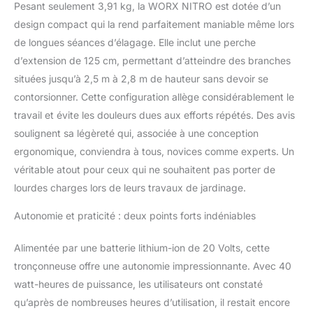
Pesant seulement 3,91 kg, la WORX NITRO est dotée d’un
d'un dispositif à triple
design compact qui la rend parfaitement maniable même lors
sécurité, d'une poignée
souple et d'un
de longues séances d’élagage. Elle inclut une perche
interrupteur à double
d’extension de 125 cm, permettant d’atteindre des branches
verrouillage pour une
situées jusqu’à 2,5 m à 2,8 m de hauteur sans devoir se
sécurité renforcée.
contorsionner. Cette configuration allège considérablement le
【UNE SEULE
BATTERIE】, PLUSIEURS
travail et évite les douleurs dues aux efforts répétés. Des avis
OUTILS : La batterie
soulignent sa légèreté qui, associée à une conception
Worx PowerShare est
ergonomique, conviendra à tous, novices comme experts. Un
compatible avec tous les
véritable atout pour ceux qui ne souhaitent pas porter de
outils Worx 20 V, 40 V et
lourdes charges lors de leurs travaux de jardinage.
80 V, ainsi qu'avec les
produits de plein air et de
Autonomie et praticité : deux points forts indéniables
la vie de tous les jours.
【Inclus】 : Mini
tronçonneuse Worx Nitro
Alimentée par une batterie lithium-ion de 20 Volts, cette
WG325E, 1 batterie 2,0
tronçonneuse offre une autonomie impressionnante. Avec 40
Ah WA3639, 1 chargeur
watt-heures de puissance, les utilisateurs ont constaté
WA3880, 1 perche
qu’après de nombreuses heures d’utilisation, il restait encore
d'extension WA4301, 1