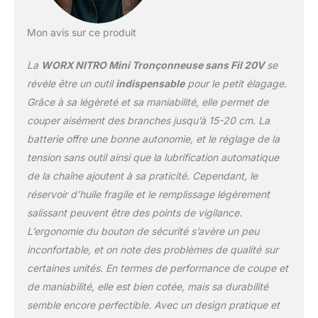
remplacement de la mini
tronçonneuse sans outil.
【PORTABLE ET
Mon avis sur ce produit
SÉCURISÉE】 : Cette
mini tronçonneuse sans
La
WORX NITRO Mini Tronçonneuse sans Fil 20V
se
fil légère est équipée
révèle être un outil
indispensable
pour le petit élagage.
d'un dispositif à triple
Grâce à sa légèreté et sa maniabilité, elle permet de
sécurité, d'une poignée
couper aisément des branches jusqu’à 15-20 cm. La
souple et d'un
interrupteur à double
batterie offre une bonne autonomie, et le réglage de la
verrouillage pour une
tension sans outil ainsi que la lubrification automatique
sécurité renforcée.
de la chaîne ajoutent à sa praticité. Cependant, le
【UNE SEULE
réservoir d’huile fragile et le remplissage légèrement
BATTERIE】, PLUSIEURS
OUTILS : La batterie
salissant peuvent être des points de vigilance.
Worx PowerShare est
L’ergonomie du bouton de sécurité s’avère un peu
compatible avec tous les
inconfortable, et on note des problèmes de qualité sur
outils Worx 20 V, 40 V et
certaines unités. En termes de performance de coupe et
80 V, ainsi qu'avec les
produits de plein air et de
de maniabilité, elle est bien cotée, mais sa durabilité
la vie de tous les jours.
semble encore perfectible. Avec un design pratique et
【Inclus】 : Mini