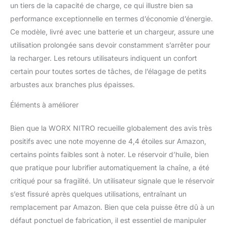
sangle d'épaule, 1 chaîne
un tiers de la capacité de charge, ce qui illustre bien sa
WA0142, 1 guide-chaîne
performance exceptionnelle en termes d’économie d’énergie.
WA0151, 1 couvercle de
Ce modèle, livré avec une batterie et un chargeur, assure une
protection de la lame
utilisation prolongée sans devoir constamment s’arrêter pour
la recharger. Les retours utilisateurs indiquent un confort
certain pour toutes sortes de tâches, de l’élagage de petits
arbustes aux branches plus épaisses.
Éléments à améliorer
Bien que la WORX NITRO recueille globalement des avis très
positifs avec une note moyenne de 4,4 étoiles sur Amazon,
certains points faibles sont à noter. Le réservoir d’huile, bien
que pratique pour lubrifier automatiquement la chaîne, a été
critiqué pour sa fragilité. Un utilisateur signale que le réservoir
s’est fissuré après quelques utilisations, entraînant un
remplacement par Amazon. Bien que cela puisse être dû à un
défaut ponctuel de fabrication, il est essentiel de manipuler