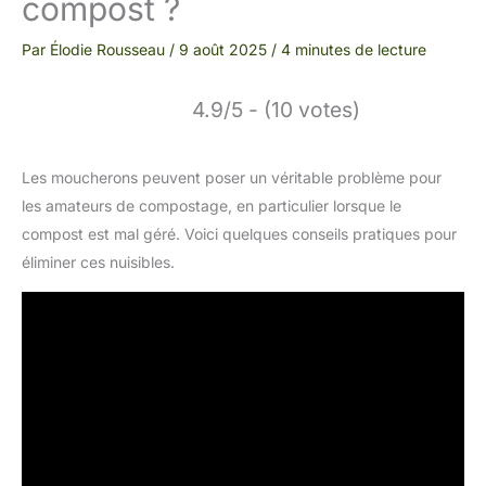
compost ?
Par
Élodie Rousseau
/
9 août 2025
/
4 minutes de lecture
4.9/5 - (10 votes)
Les moucherons peuvent poser un véritable problème pour
les amateurs de compostage, en particulier lorsque le
compost est mal géré. Voici quelques conseils pratiques pour
éliminer ces nuisibles.