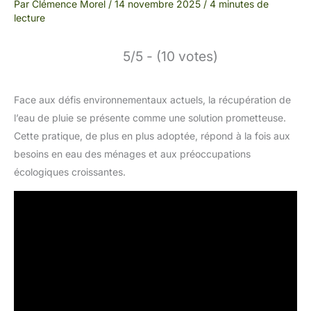
Par
Clémence Morel
/
14 novembre 2025
/
4 minutes de
lecture
5/5 - (10 votes)
Face aux défis environnementaux actuels, la récupération de
l’eau de pluie se présente comme une solution prometteuse.
Cette pratique, de plus en plus adoptée, répond à la fois aux
besoins en eau des ménages et aux préoccupations
écologiques croissantes.