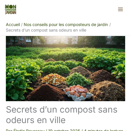
Aller
Rechercher
au
contenu
Accueil
Nos conseils pour les composteurs de jardin
Secrets d’un compost sans odeurs en ville
Secrets d’un compost sans
odeurs en ville
Par
Élodie Rousseau
/
19 octobre 2025
/
4 minutes de lecture