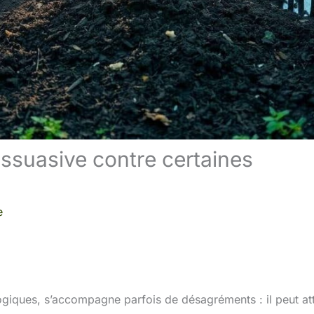
ssuasive contre certaines
e
giques, s’accompagne parfois de désagréments : il peut att