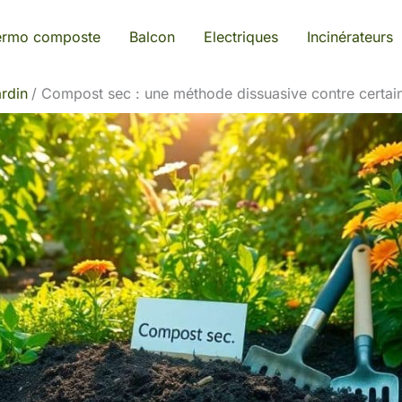
ermo composte
Balcon
Electriques
Incinérateurs
rdin
Compost sec : une méthode dissuasive contre certai