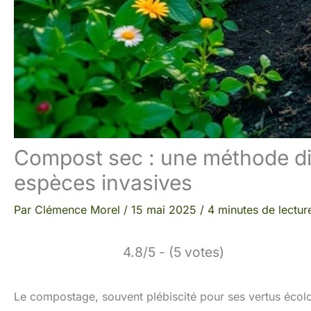
Compost sec : une méthode di
espèces invasives
Par
Clémence Morel
/
15 mai 2025
/
4 minutes de lectur
4.8/5 - (5 votes)
Le compostage, souvent plébiscité pour ses vertus écolo