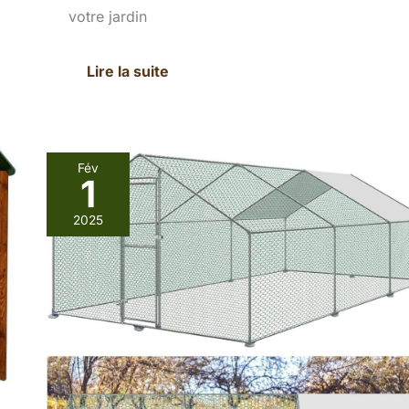
votre jardin
Lire la suite
Fév
1
Test
du
2025
poulailler
ACXIN
:
enclos
sécurisé
et
spacieux