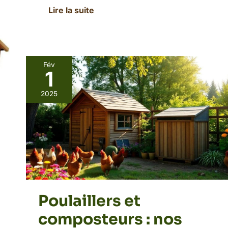
Lire la suite
Fév
1
Poulaillers
et
2025
composteurs
:
nos
conseils
pour
une
harmonie
parfaite
dans
Poulaillers et
votre
jardin
composteurs : nos