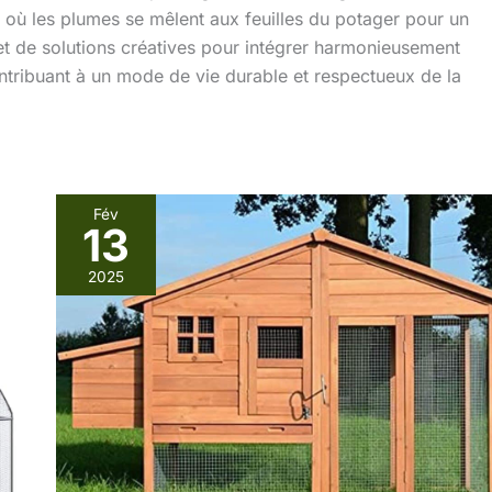
où les plumes se mêlent aux feuilles du potager pour un
 et de solutions créatives pour intégrer harmonieusement
ontribuant à un mode de vie durable et respectueux de la
Fév
13
Test
du
2025
poulailler
de
luxe
143
:
abri
pratique
et
élégant