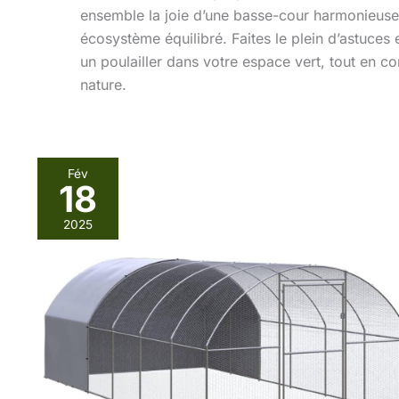
ensemble la joie d’une basse-cour harmonieuse 
écosystème équilibré. Faites le plein d’astuces
un poulailler dans votre espace vert, tout en c
nature.
Fév
18
Test
de
2025
la
volière
vidaXL
:
un
espace
sécurisé
pour
vos