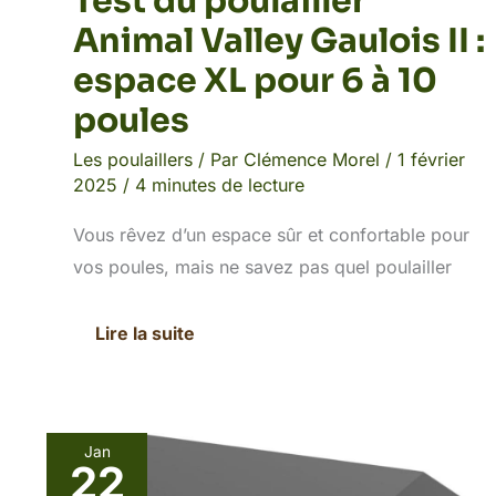
Test du poulailler
Animal Valley Gaulois II :
espace XL pour 6 à 10
poules
Les poulaillers
/ Par
Clémence Morel
/
1 février
2025
/
4 minutes de lecture
Vous rêvez d’un espace sûr et confortable pour
vos poules, mais ne savez pas quel poulailler
Lire la suite
Jan
22
Test
du