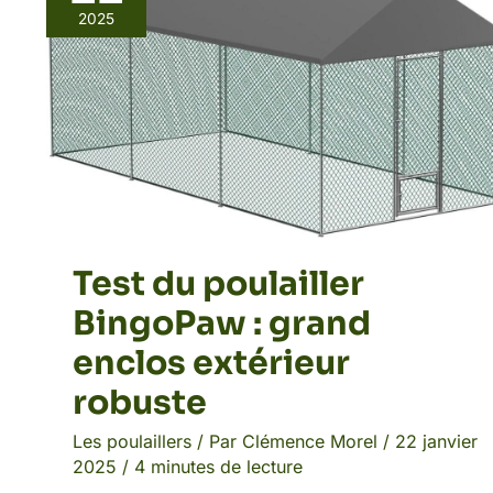
2025
poulailler
BingoPaw
:
grand
enclos
extérieur
robuste
Test du poulailler
BingoPaw : grand
enclos extérieur
robuste
Les poulaillers
/ Par
Clémence Morel
/
22 janvier
2025
/
4 minutes de lecture