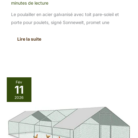
minutes de lecture
Le poulailler en acier galvanisé avec toit pare-soleil et
porte pour poulets, signé Sonnewelt, promet une
Lire la suite
Test
Fév
du
11
poulailler
Joparri
2026
3x8x2m
:
enclos
extérieur
sécurisé
pour