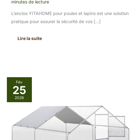
minutes de lecture
L’enclos YITAHOME pour poules et lapins est une solution
pratique pour assurer la sécurité de vos […]
Lire la suite
Test
Fév
:
25
poulailler
XXL
2026
YITAHOME
avec
enclos
sécurisé