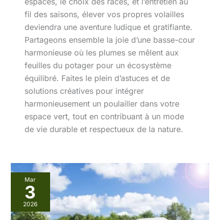
espaces, le choix des races, et l’entretien au
fil des saisons, élever vos propres volailles
deviendra une aventure ludique et gratifiante.
Partageons ensemble la joie d’une basse-cour
harmonieuse où les plumes se mêlent aux
feuilles du potager pour un écosystème
équilibré. Faites le plein d’astuces et de
solutions créatives pour intégrer
harmonieusement un poulailler dans votre
espace vert, tout en contribuant à un mode
de vie durable et respectueux de la nature.
Test
Mar
:
3
poulailler
YITAHOME
2026
18