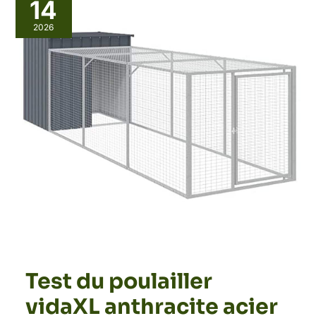
du
14
poulailler
vidaXL
2026
anthracite
acier
galvanisé
110x405x110
cm
Test du poulailler
vidaXL anthracite acier