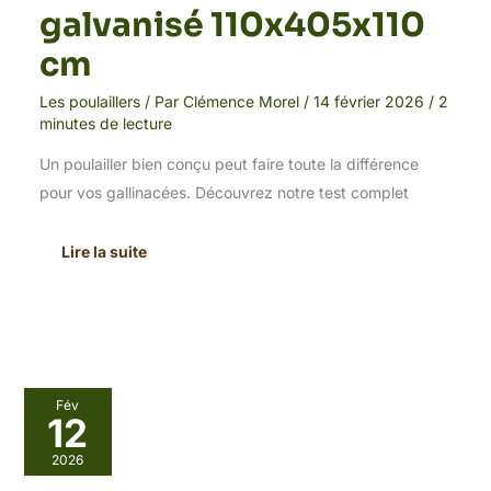
galvanisé 110x405x110
cm
Les poulaillers
/ Par
Clémence Morel
/
14 février 2026
/
2
minutes de lecture
Un poulailler bien conçu peut faire toute la différence
pour vos gallinacées. Découvrez notre test complet
Lire la suite
Test
Fév
:
12
enclos
poulailler
2026
Sonnewelt