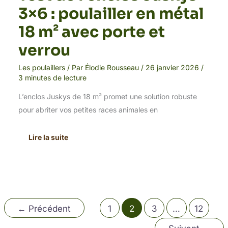
3×6 : poulailler en métal
18 m² avec porte et
verrou
Les poulaillers
/ Par
Élodie Rousseau
/
26 janvier 2026
/
3 minutes de lecture
L’enclos Juskys de 18 m² promet une solution robuste
pour abriter vos petites races animales en
Lire la suite
←
Précédent
1
2
3
…
12