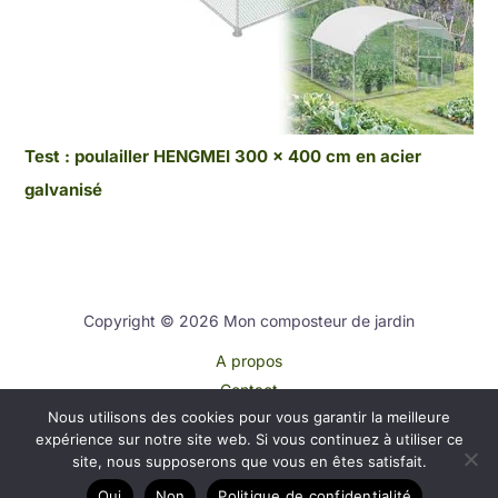
Test : poulailler HENGMEI 300 x 400 cm en acier
galvanisé
Copyright © 2026 Mon composteur de jardin
A propos
Contact
Nous utilisons des cookies pour vous garantir la meilleure
Plan du site
expérience sur notre site web. Si vous continuez à utiliser ce
Mentions légales
site, nous supposerons que vous en êtes satisfait.
Politique de confidentialité
Oui
Non
Politique de confidentialité