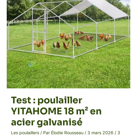
m²
en
acier
galvanisé
Test : poulailler
YITAHOME 18 m² en
acier galvanisé
Les poulaillers
/ Par
Élodie Rousseau
/
3 mars 2026
/
3